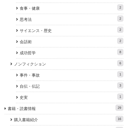
2
食事・健康
2
思考法
2
サイエンス・歴史
2
会話術
8
成功哲学
6
ノンフィクション
1
事件・事故
3
自伝・伝記
1
史実
29
書籍・読書情報
16
購入書籍紹介