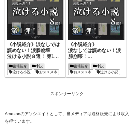
《小説紹介》涙なしでは
《小説紹介》
読めない！涙腺崩壊
涙なしでは読めない！涙
泣ける小説８選！ 第1
腺崩壊！
弾！
泣ける小説８選！第1弾！
書籍紹介
小説
書籍紹介
小説
泣ける小説
おススメ本
おススメ本
泣ける小説
スポンサーリンク
Amazonのアソシエイトとして、当メディアは適格販売により収入
を得ています。