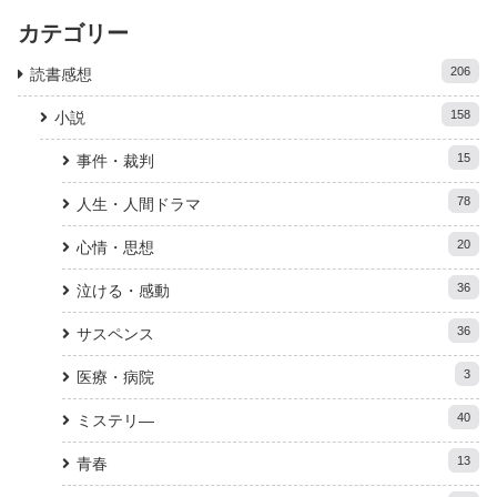
カテゴリー
206
読書感想
158
小説
15
事件・裁判
78
人生・人間ドラマ
20
心情・思想
36
泣ける・感動
36
サスペンス
3
医療・病院
40
ミステリ―
13
青春