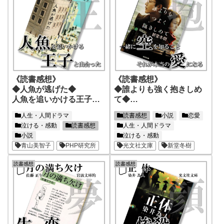
《読書感想》
《読書感想》
◆人魚が逃げた◆
◆誰よりも強く抱きしめ
人魚を追いかける王子と
て◆
出会った
一緒に空を知ること、そ
人生・人間ドラマ
読書感想
小説
恋愛
れが本当の愛になる
泣ける・感動
読書感想
人生・人間ドラマ
小説
泣ける・感動
青山美智子
PHP研究所
光文社文庫
新堂冬樹
読書感想
読書感想