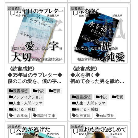
読書感想
読書感想
《読書感想》
《読書感想》
◆35年目のラブレター◆
◆水を抱く◆
僕のこの愛を、僕の字で
初めて会った男を舐め
大切なあなたに伝えたい
た、切なすぎる大人の純
読書感想
小説
恋愛
愛
ノンフィクション
読書感想
小説
恋愛
人生・人間ドラマ
人生・人間ドラマ
泣ける・感動
泣ける・感動
小倉孝保
講談社文庫
新潮文庫
石田衣良
読書感想
読書感想