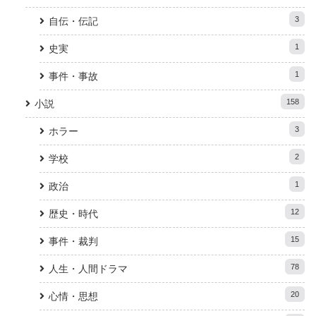
3
自伝・伝記
1
史実
1
事件・事故
158
小説
3
ホラー
2
学校
1
政治
12
歴史・時代
15
事件・裁判
78
人生・人間ドラマ
20
心情・思想