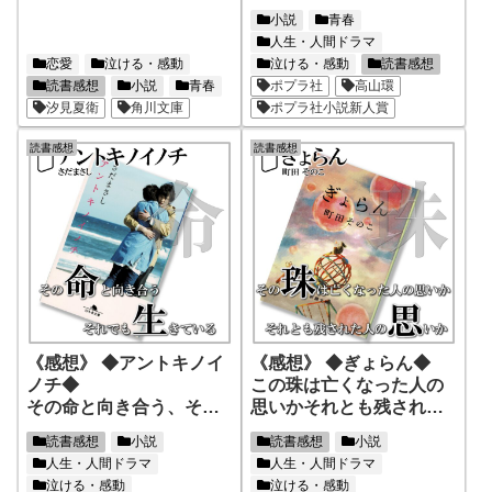
普通であること、それが
生させる
小説
青春
最も特別なこと
人生・人間ドラマ
恋愛
泣ける・感動
泣ける・感動
読書感想
読書感想
小説
青春
ポプラ社
高山環
汐見夏衛
角川文庫
ポプラ社小説新人賞
読書感想
読書感想
《感想》 ◆アントキノイ
《感想》 ◆ぎょらん◆
ノチ◆
この珠は亡くなった人の
その命と向き合う、それ
思いかそれとも残された
でも生きている
人の思いか
読書感想
小説
読書感想
小説
人生・人間ドラマ
人生・人間ドラマ
泣ける・感動
泣ける・感動