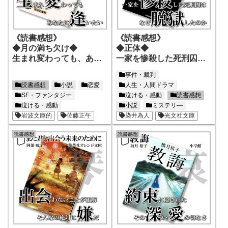
《読書感想》
《読書感想》
◆月の満ち欠け◆
◆正体◆
生まれ変わっても、あな
一家を惨殺した死刑囚
たに逢いたい
は、なぜ脱獄したのか
事件・裁判
読書感想
小説
恋愛
人生・人間ドラマ
SF・ファンタジー
泣ける・感動
読書感想
泣ける・感動
小説
ミステリ―
岩波文庫的
佐藤正午
染井為人
光文社文庫
読書感想
読書感想