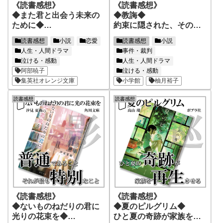
《読書感想》
《読書感想》
◆また君と出会う未来の
◆教誨◆
ために◆
約束に隠された、その深
出会わないことが正解、
い愛の切なさ
読書感想
小説
恋愛
読書感想
小説
そんなの絶対に嫌だ
人生・人間ドラマ
事件・裁判
泣ける・感動
人生・人間ドラマ
阿部暁子
泣ける・感動
集英社オレンジ文庫
小学館
柚月裕子
読書感想
読書感想
《読書感想》
《読書感想》
◆ないものねだりの君に
◆夏のピルグリム◆
光りの花束を◆
ひと夏の奇跡が家族を再