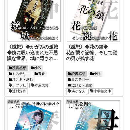
《感想》◆かがみの孤城
《感想》◆花の鎖◆
◆鏡に吸い込まれた不思
花が繋ぐ記憶、そして謎
議な世界、城に隠された
の男が残す花
謎を解く
読書感想
小説
ミステリ―
青春
読書感想
小説
泣ける・感動
ミステリ―
ポプラ社
本屋大賞
泣ける・感動
辻村深月
湊かなえ
小学館文庫
読書感想
読書感想