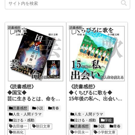
読書感想
読書感想
《読書感想》
《読書感想》
◆国宝◆
◆くちびるに歌を◆
芸に生きるとは、命を削
15年後の私へ、出会いが
ることだ
人生を変える
読書感想
小説
青春
人生・人間ドラマ
人生・人間ドラマ
泣ける・感動
泣ける・感動
学校
吉田修一
朝日文庫
読書感想
小説
青春
映画化
中田永一
小学館文庫