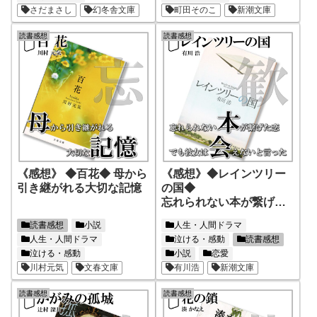
さだまさし
幻冬舎文庫
町田そのこ
新潮文庫
読書感想
読書感想
《感想》 ◆百花◆ 母から
《感想》◆レインツリー
引き継がれる大切な記憶
の国◆
忘れられない本が繋げた
恋、でも彼女は会えない
読書感想
小説
人生・人間ドラマ
と言った
人生・人間ドラマ
泣ける・感動
読書感想
泣ける・感動
小説
恋愛
川村元気
文春文庫
有川浩
新潮文庫
読書感想
読書感想