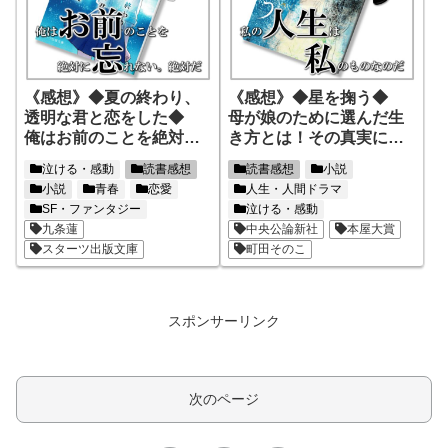
《感想》◆夏の終わり、
《感想》◆星を掬う◆
透明な君と恋をした◆
母が娘のために選んだ生
俺はお前のことを絶対に
き方とは！その真実に涙
忘れない。絶対だ
する
泣ける・感動
読書感想
読書感想
小説
小説
青春
恋愛
人生・人間ドラマ
SF・ファンタジー
泣ける・感動
九条蓮
中央公論新社
本屋大賞
スターツ出版文庫
町田そのこ
スポンサーリンク
次のページ