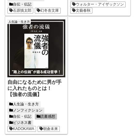
自伝・伝記
ウォルター・アイザックソン
石原慎太郎
幻冬舎文庫
文藝春秋
人生論・生き方
自由になるために男が手
に入れたものとは！
【強者の流儀】
人生論・生き方
ノンフィクション
自伝・伝記
読書感想
ビジネス書
KADOKAWA
朝倉未来