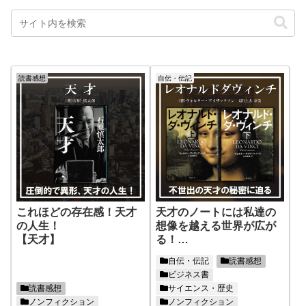
読書感想
自伝・伝記
これほどの存在感！天才
天才のノートには私達の
の人生！
想像を越える世界が広が
【天才】
る！
【レオナルド・ダ・ヴィ
自伝・伝記
読書感想
ンチ】
ビジネス書
読書感想
サイエンス・歴史
ノンフィクション
ノンフィクション