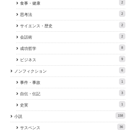
2
食事・健康
2
思考法
2
サイエンス・歴史
2
会話術
8
成功哲学
9
ビジネス
6
ノンフィクション
1
事件・事故
3
自伝・伝記
1
史実
158
小説
36
サスペンス