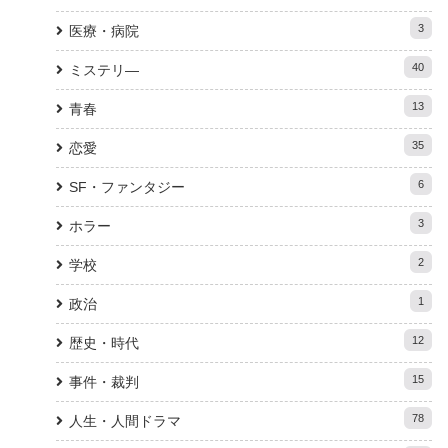
3
医療・病院
40
ミステリ―
13
青春
35
恋愛
6
SF・ファンタジー
3
ホラー
2
学校
1
政治
12
歴史・時代
15
事件・裁判
78
人生・人間ドラマ