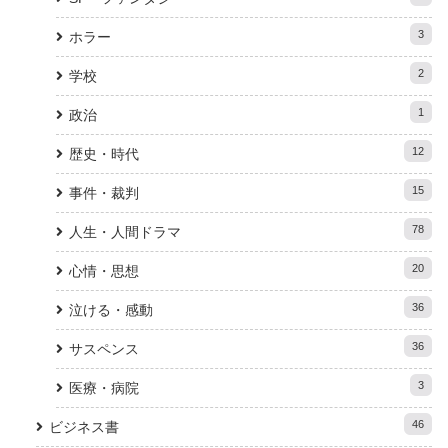
3
ホラー
2
学校
1
政治
12
歴史・時代
15
事件・裁判
78
人生・人間ドラマ
20
心情・思想
36
泣ける・感動
36
サスペンス
3
医療・病院
46
ビジネス書