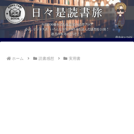
ホーム
読書感想
実用書