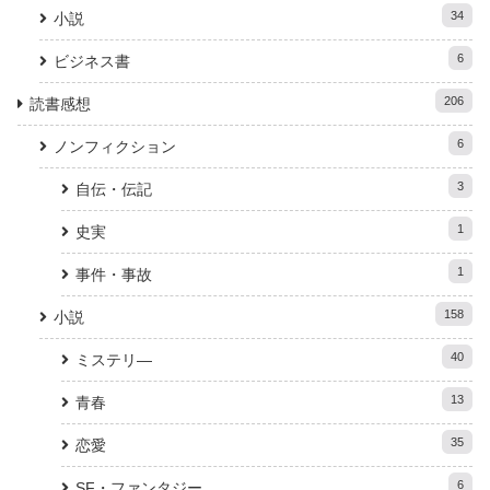
34
小説
6
ビジネス書
206
読書感想
6
ノンフィクション
3
自伝・伝記
1
史実
1
事件・事故
158
小説
40
ミステリ―
13
青春
35
恋愛
6
SF・ファンタジー