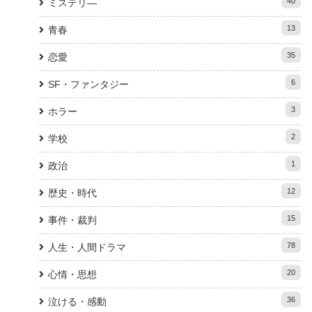
40
ミステリ―
13
青春
35
恋愛
6
SF・ファンタジー
3
ホラー
2
学校
1
政治
12
歴史・時代
15
事件・裁判
78
人生・人間ドラマ
20
心情・思想
36
泣ける・感動