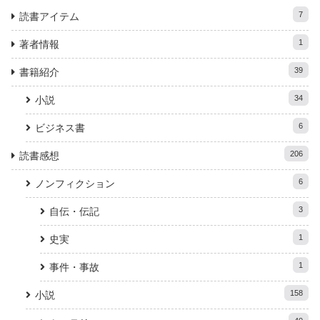
7
読書アイテム
1
著者情報
39
書籍紹介
34
小説
6
ビジネス書
206
読書感想
6
ノンフィクション
3
自伝・伝記
1
史実
1
事件・事故
158
小説