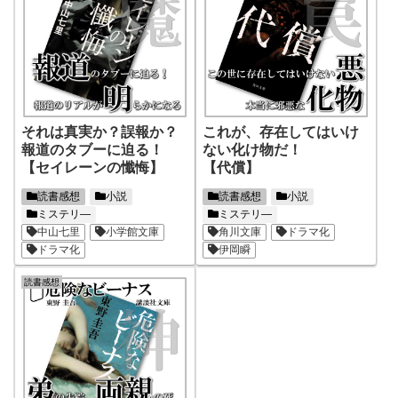
それは真実か？誤報か？
これが、存在してはいけ
報道のタブーに迫る！
ない化け物だ！
【セイレーンの懺悔】
【代償】
読書感想
小説
読書感想
小説
ミステリ―
ミステリ―
中山七里
小学館文庫
角川文庫
ドラマ化
ドラマ化
伊岡瞬
読書感想