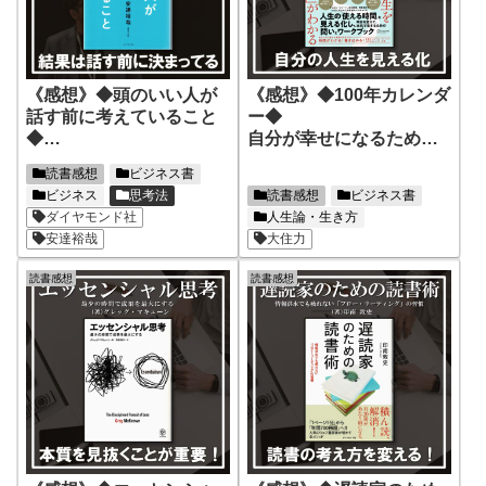
《感想》◆頭のいい人が
《感想》◆100年カレンダ
話す前に考えていること
ー◆
◆
自分が幸せになるために
思考の質を高め、頭のい
自分の人生を見える化し
読書感想
ビジネス書
い人になる！
よう！
ビジネス
思考法
読書感想
ビジネス書
ダイヤモンド社
人生論・生き方
安達裕哉
大住力
読書感想
読書感想