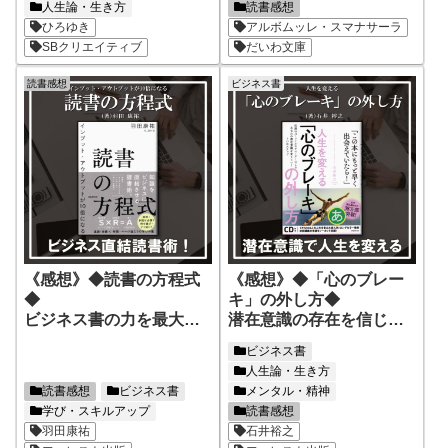
人生論・生き方
読書感想
ひろゆき
アルボムッレ・スマナサーラ
SBクリエイティブ
だいわ文庫
読書感想
ビジネス書
《感想》◆読書の方程式
《感想》◆「心のブレー
◆
キ」の外し方◆
ビジネス書の力を最大限
潜在意識の存在を信じて
に活かす！
人生を変える！！
ビジネス書
ビジネス書を読んで成長
あなたの「心のブレー
人生論・生き方
につなげる読書法が分か
キ」の外して夢を叶え
読書感想
ビジネス書
メンタル・精神
る！
る！
学び・スキルアップ
読書感想
羽田康祐
石井裕之