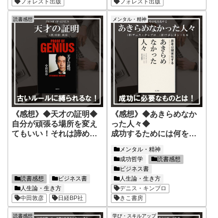
フォレスト出版
フォレスト出版
読書感想
メンタル・精神
《感想》◆天才の証明◆
《感想》◆あきらめなか
自分が頑張る場所を変え
った人々◆
てもいい！それは諦めじ
成功するためには何をす
ゃない！
ればいいのか！
メンタル・精神
古臭いルールに縛られる
成功に向けて今の自分に
成功哲学
読書感想
な！新しい思考が求めら
足りないものが見えてく
ビジネス書
れている！
る！
読書感想
ビジネス書
人生論・生き方
人生論・生き方
デニス・キンブロ
中田敦彦
日経BP社
きこ書房
読書感想
学び・スキルアップ