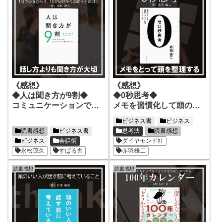
《感想》
《感想》
◆人は聞き方が9割◆
◆0秒思考◆
コミュニケーションでは
メモを習慣化して頭の中
話すことよりも聞くこと
を整理！思考の時間は０
ビジネス書
ビジネス
の方が簡単で大切
秒
読書感想
ビジネス書
思考法
読書感想
ビジネス
会話術
ダイヤモンド社
永松茂久
すばる舎
赤羽雄二
読書感想
読書感想