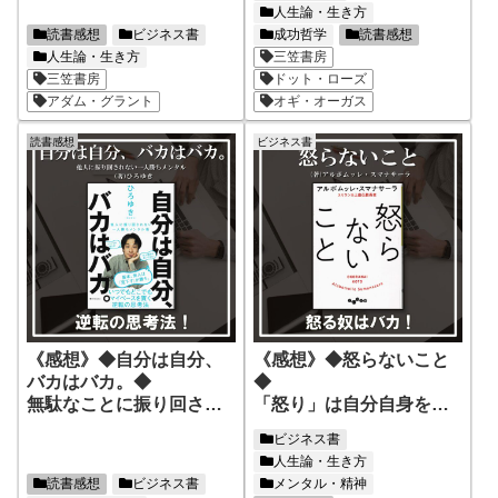
人生論・生き方
読書感想
ビジネス書
成功哲学
読書感想
人生論・生き方
三笠書房
三笠書房
ドット・ローズ
アダム・グラント
オギ・オーガス
読書感想
ビジネス書
《感想》◆自分は自分、
《感想》◆怒らないこと
バカはバカ。◆
◆
無駄なことに振り回され
「怒り」は自分自身を破
るな！マイペースを貫く
壊することになる！
ビジネス書
方法！
「怒らないこと」があな
人生論・生き方
たを幸せにする！
読書感想
ビジネス書
メンタル・精神