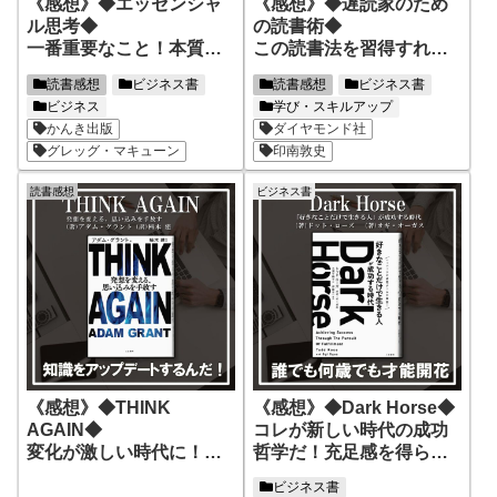
《感想》◆エッセンシャ
《感想》◆遅読家のため
ル思考◆
の読書術◆
一番重要なこと！本質を
この読書法を習得すれ
見抜くことが重要！
ば！10年後の自分が変わ
読書感想
ビジネス書
読書感想
ビジネス書
る！
ビジネス
学び・スキルアップ
かんき出版
ダイヤモンド社
グレッグ・マキューン
印南敦史
読書感想
ビジネス書
《感想》◆THINK
《感想》◆Dark Horse◆
AGAIN◆
コレが新しい時代の成功
変化が激しい時代に！あ
哲学だ！充足感を得られ
なたはどれだけ知識を進
る成功とは！
ビジネス書
化させられるか！