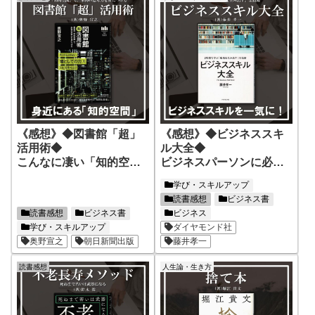
《感想》◆図書館「超」
《感想》◆ビジネススキ
活用術◆
ル大全◆
こんなに凄い「知的空
ビジネスパーソンに必要
間」が身近にあった！
なスキルを一気に学べ
学び・スキルアップ
図書館に対する考え方が
る！
読書感想
ビジネス書
変わる！今すぐ行きたく
向上心旺盛だけど忙しい
読書感想
ビジネス書
ビジネス
なる！
という方におススメ！
学び・スキルアップ
ダイヤモンド社
奥野宣之
朝日新聞出版
藤井孝一
読書感想
人生論・生き方