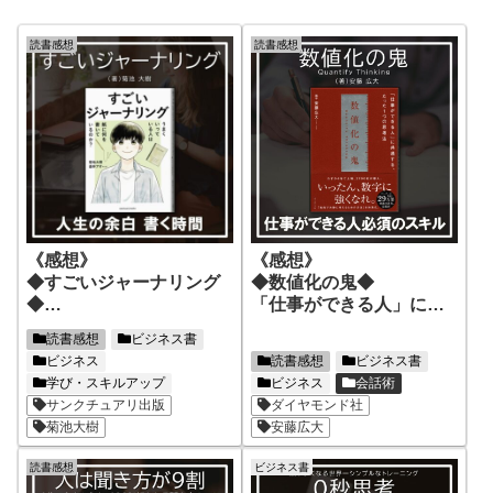
読書感想
読書感想
《感想》
《感想》
◆すごいジャーナリング
◆数値化の鬼◆
◆
「仕事ができる人」にな
【完全解決】何を書く
るための思考法！
読書感想
ビジネス書
の？がすっきり分かる！
ビジネス
読書感想
ビジネス書
学び・スキルアップ
ビジネス
会話術
サンクチュアリ出版
ダイヤモンド社
菊池大樹
安藤広大
読書感想
ビジネス書