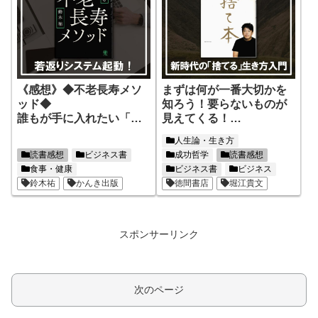
《感想》◆不老長寿メソ
まずは何が一番大切かを
ッド◆
知ろう！要らないものが
誰もが手に入れたい「不
見えてくる！
老長寿」
【捨て本】
人生論・生き方
人間の体に備わるシステ
読書感想
ビジネス書
成功哲学
読書感想
ムで手に入れる！
食事・健康
ビジネス書
ビジネス
鈴木祐
かんき出版
徳間書店
堀江貴文
スポンサーリンク
次のページ