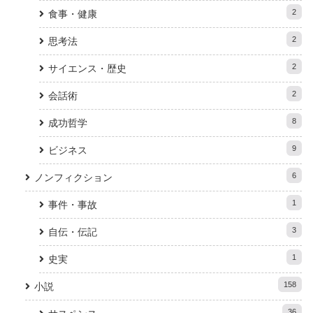
2
食事・健康
2
思考法
2
サイエンス・歴史
2
会話術
8
成功哲学
9
ビジネス
6
ノンフィクション
1
事件・事故
3
自伝・伝記
1
史実
158
小説
36