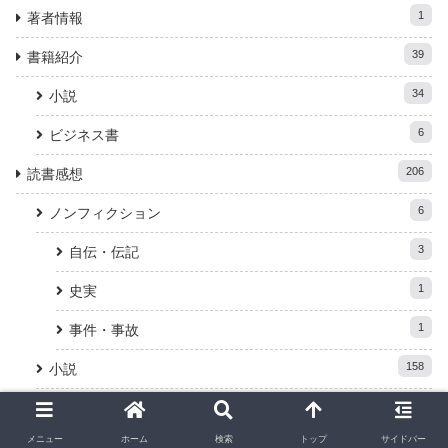
1
著者情報
39
書籍紹介
34
小説
6
ビジネス書
206
読書感想
6
ノンフィクション
3
自伝・伝記
1
史実
1
事件・事故
158
小説
40
ミステリ―
メニュー
ホーム
検索
トップ
サイドバー
13
青春