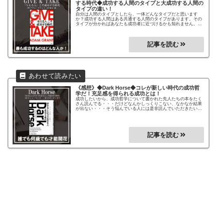
する時代◆
成功する人間のタイプと大成功する人間の
タイプの違い！
自分は人間のタイプとしたら、一体どんなタイプだと思います
か？成功する人間はある共通する人間のタイプがあります。その
タイプが分かればあなたも成功者に近づけるかも知れません。大
きな成功を手に入れたいと思っている方には必見の1冊です！
《感想》◆Dark Horse◆
コレが新しい時代の成功哲
学だ！充足感を得られる成功とは！
成功したいから、成功哲学について書かれた先人たちの本をたく
さん読んでる・・・だけどなんかしっくりこない、なかなか結果
が出ない・・・そう悩んでいる人には是非読んでいただきたい！
あなたに合った成功への道を見つけるヒントになるかもしれませ
ん。新しい時代の成功哲学がまとめられた作品です。あなたの個
性が輝く時代を生き抜こう！