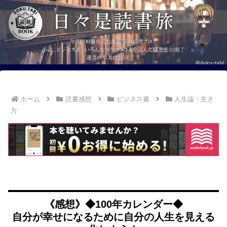
ホーム
読書感想
ビジネス書
人生論・生き
方
《感想》◆100年カレンダー◆
自分が幸せになるために自分の人生を見える