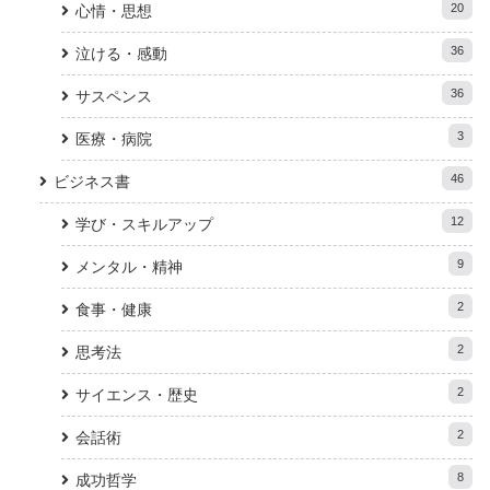
20
心情・思想
36
泣ける・感動
36
サスペンス
3
医療・病院
46
ビジネス書
12
学び・スキルアップ
9
メンタル・精神
2
食事・健康
2
思考法
2
サイエンス・歴史
2
会話術
8
成功哲学