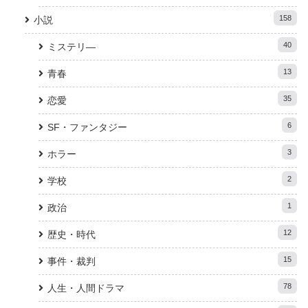
158
小説
40
ミステリ―
13
青春
35
恋愛
6
SF・ファンタジー
3
ホラー
2
学校
1
政治
12
歴史・時代
15
事件・裁判
78
人生・人間ドラマ