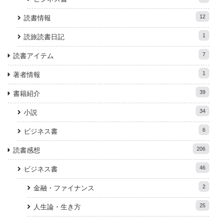
12
読書情報
1
読旅読書日記
7
読書アイテム
1
著者情報
39
書籍紹介
34
小説
6
ビジネス書
206
読書感想
46
ビジネス書
2
金融・ファイナンス
25
人生論・生き方