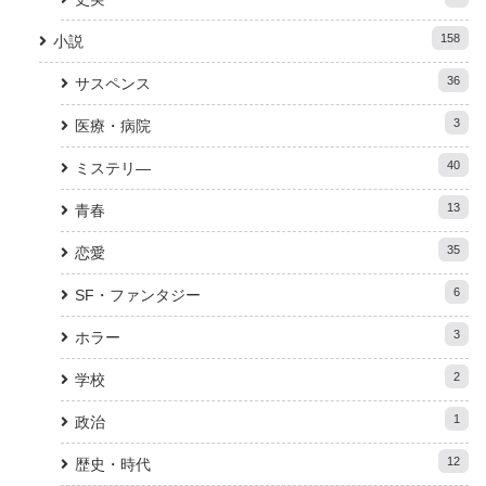
158
小説
36
サスペンス
3
医療・病院
40
ミステリ―
13
青春
35
恋愛
6
SF・ファンタジー
3
ホラー
2
学校
1
政治
12
歴史・時代