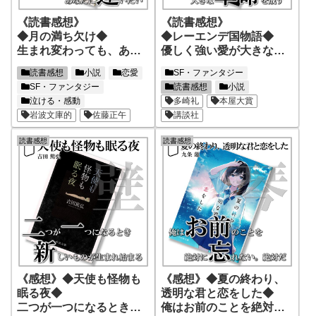
《読書感想》
《読書感想》
◆月の満ち欠け◆
◆レーエンデ国物語◆
生まれ変わっても、あな
優しく強い愛が大きな革
たに逢いたい
命を成す
読書感想
小説
恋愛
SF・ファンタジー
SF・ファンタジー
読書感想
小説
泣ける・感動
多崎礼
本屋大賞
岩波文庫的
佐藤正午
講談社
読書感想
読書感想
《感想》◆天使も怪物も
《感想》◆夏の終わり、
眠る夜◆
透明な君と恋をした◆
二つが一つになるとき新
俺はお前のことを絶対に