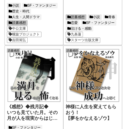
しいものが生まれ始まる
忘れない。絶対だ
小説
SF・ファンタジー
歴史・時代
人生・人間ドラマ
読書感想
小説
青春
読書感想
恋愛
SF・ファンタジー
中公文庫
泣ける・感動
螺旋プロジェクト
九条蓮
吉田篤弘
スターツ出版文庫
読書感想
読書感想
《感想》◆残月記◆
神様に人生を変えてもら
いつも見ていた月。その
おう！
月が人を現実からはじき
【夢をかなえるゾウ】
出す！
SF・ファンタジー