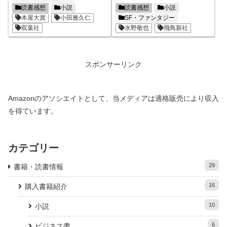
読書感想
小説
読書感想
小説
本屋大賞
小田雅久仁
SF・ファンタジー
双葉社
水野敬也
飛鳥新社
スポンサーリンク
Amazonのアソシエイトとして、当メディアは適格販売により収入
を得ています。
カテゴリー
29
書籍・読書情報
16
購入書籍紹介
10
小説
6
ビジネス書