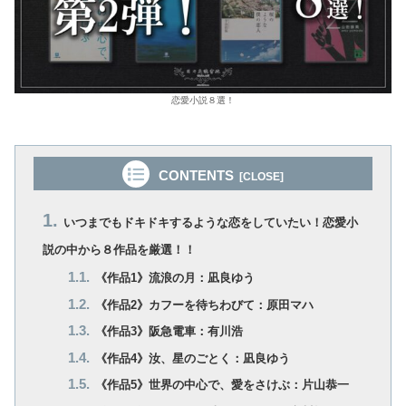
恋愛小説８選！
CONTENTS
いつまでもドキドキするような恋をしていたい！恋愛小
説の中から８作品を厳選！！
《作品1》流浪の月：凪良ゆう
《作品2》カフーを待ちわびて：原田マハ
《作品3》阪急電車：有川浩
《作品4》汝、星のごとく：凪良ゆう
《作品5》世界の中心で、愛をさけぶ：片山恭一