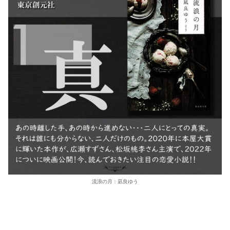
流浪の月：凪良ゆう