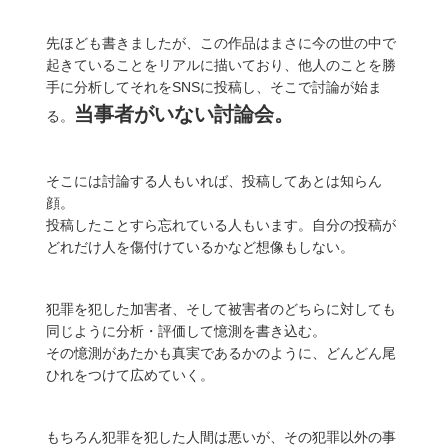
先ほども書きましたが、この作品はまさに今の世の中で
起きていることをリアルに描いており、他人のことを勝
手に分析してそれをSNSに投稿し、そこで討論が始ま
当事者がいない討論会。
る。
そこには討論する人もいれば、投稿してあとは知らん
顔。
投稿したことすら忘れている人もいます。自分の投稿が
どれだけ人を傷付けているかなど想像もしない。
犯罪を犯した加害者、そして被害者のどちらに対しても
同じように分析・評価して憶測を書き込む。
その憶測があたかも真実であるかのように、どんどん尾
ひれをつけて広めていく。
もちろん犯罪を犯した人間は悪いが、その犯罪以外の事