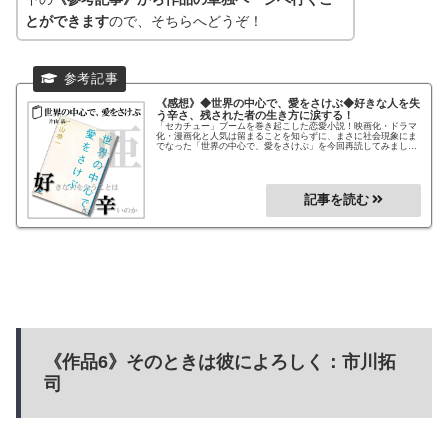
とができます
ので、そちらへどうぞ！
《感想》◆世界の中心で、愛をさけぶ◆
好きな人を失
う辛さ、残された者の生き方に涙する！
「セカチュー」ブームを巻き起こした恋愛小説！映画化・ドラマ
化・漫画化と人気は留まることを知らずに、まさに社会現象にま
でなった「世界の中心で、愛をさけぶ」を今回再読してみまし
た。やはり再読でも感動できる大ベストセラー作品！まだ読んで
いない方におススメの超ベストセラー恋愛小説です！あの感動を
もう一度！
《作品6》そのときは彼によろしく：市川拓
司