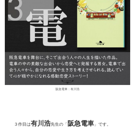
阪急電車：有川浩
有川浩
阪急電車
３作目は
先生の「
」です。