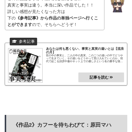
真実と事実は違う。本当に深い作品でした！！
詳しい感想が見たくなった方は
下の
《参考記事》から作品の単独ページへ行くこ
とができます
ので、そちらへどうぞ！
あなたは何も悪くない、事実と真実の違いとは
【流浪
の月】
世の中の事実と、二人の中の真実。この二つの違いの中でどうや
って生きていく。その違いをどうやって受け入れていくのか。現
代で起こる誹謗中傷やネット上での優しさという名の勝手な憶
測。そして二人が辿り着いた生き方、その安心の場所とは。
《作品2》カフーを待ちわびて：原田マハ