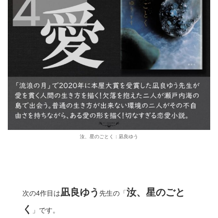
汝、星のごとく：凪良ゆう
凪良ゆう
汝、星のごと
次の4作目は
先生の「
く
」です。