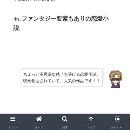
ファンタジー要素もありの恋愛小
少し
説
。
ちょっと不思議な感じを受ける恋愛小説。
映画化もされていて、人気の作品です！！
《作品7》桜のような僕の恋人：宇山圭佑
メニュー
ホーム
検索
トップ
サイドバー