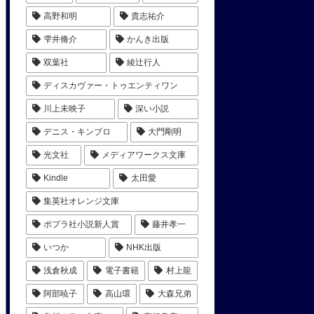
高野和明
貴志祐介
雫井脩介
かんき出版
双葉社
綾辻行人
ディスカヴァー・トゥエンティワン
川上未映子
深い小説
デニス・キンブロ
大門剛明
光文社
メディアワークス文庫
Kindle
太田愛
集英社オレンジ文庫
ポプラ社小説新人賞
藤井孝一
いつか
NHK出版
浅倉秋成
電子書籍
村上龍
阿部暁子
高山環
大森兄弟