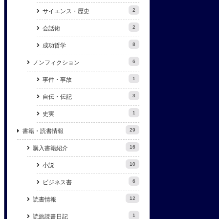
2
サイエンス・歴史
2
会話術
8
成功哲学
6
ノンフィクション
1
事件・事故
3
自伝・伝記
1
史実
29
書籍・読書情報
16
購入書籍紹介
10
小説
6
ビジネス書
12
読書情報
1
読旅読書日記