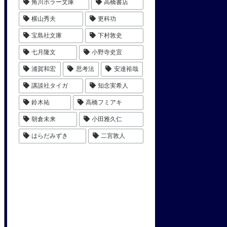
角川ホラー文庫
高橋書店
横山秀夫
更科功
宝島社文庫
下村敦史
七月隆文
小野寺史宜
浦賀和宏
思考法
安達裕哉
講談社タイガ
知念実希人
鈴木祐
高橋フミアキ
朝倉未来
小田雅久仁
はらだみずき
二宮敦人