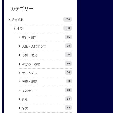
カテゴリー
206
読書感想
158
小説
15
事件・裁判
78
人生・人間ドラマ
20
心情・思想
36
泣ける・感動
36
サスペンス
3
医療・病院
40
ミステリ―
13
青春
35
恋愛