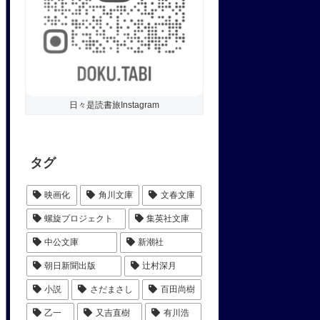
日々是読書旅Instagram
タグ
映画化
角川文庫
文春文庫
螺旋プロジェクト
集英社文庫
中公文庫
新潮社
朝日新聞出版
辻村深月
小説
さだまさし
百田尚樹
乙一
又吉直樹
有川浩