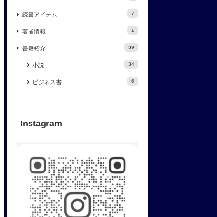
7
読書アイテム
1
著者情報
39
書籍紹介
34
小説
6
ビジネス書
Instagram