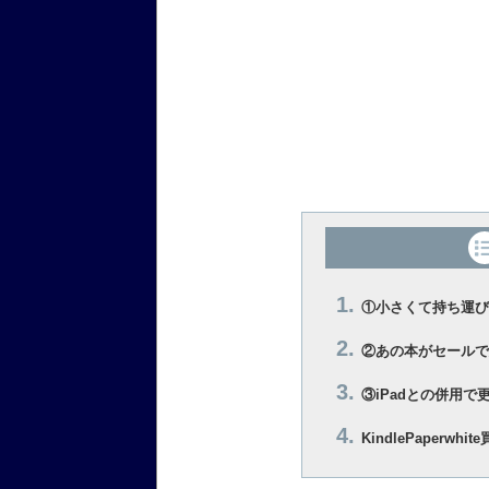
①小さくて持ち運び
②あの本がセールで
③iPadとの併用
KindlePaper