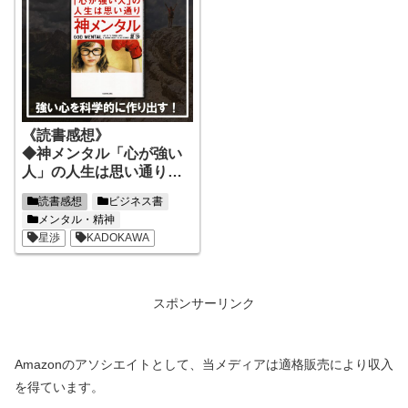
《読書感想》
◆神メンタル「心が強い
人」の人生は思い通り◆
頑張っても報われない！
読書感想
ビジネス書
じゃあどうする？が分か
メンタル・精神
る！
星渉
KADOKAWA
スポンサーリンク
Amazonのアソシエイトとして、当メディアは適格販売により収入
を得ています。