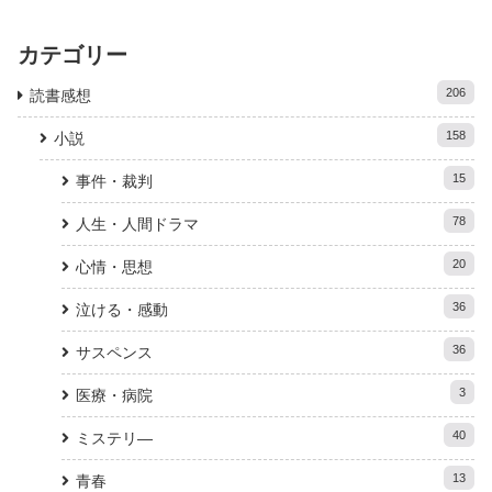
カテゴリー
206
読書感想
158
小説
15
事件・裁判
78
人生・人間ドラマ
20
心情・思想
36
泣ける・感動
36
サスペンス
3
医療・病院
40
ミステリ―
13
青春