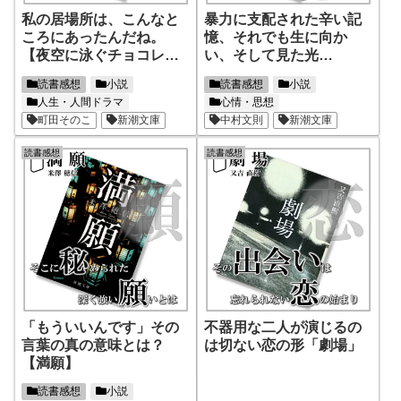
私の居場所は、こんなと
暴力に支配された辛い記
ころにあったんだね。
憶、それでも生に向か
【夜空に泳ぐチョコレー
い、そして見た光
トグラミー】
【土の中の子供】
読書感想
小説
読書感想
小説
人生・人間ドラマ
心情・思想
町田そのこ
新潮文庫
中村文則
新潮文庫
読書感想
読書感想
「もういいんです」その
不器用な二人が演じるの
言葉の真の意味とは？
は切ない恋の形「劇場」
【満願】
読書感想
小説