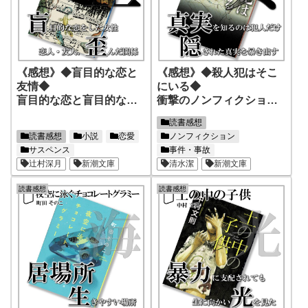
《感想》◆盲目的な恋と
《感想》◆殺人犯はそこ
友情◆
にいる◆
盲目的な恋と盲目的な友
衝撃のノンフィクショ
情、そこから生まれる歪
ン！この事実は知らなけ
読書感想
みとは
ればならない！
読書感想
小説
恋愛
ノンフィクション
サスペンス
事件・事故
辻村深月
新潮文庫
清水潔
新潮文庫
読書感想
読書感想