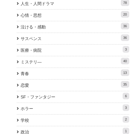
78
人生・人間ドラマ
20
心情・思想
36
泣ける・感動
36
サスペンス
3
医療・病院
40
ミステリ―
13
青春
35
恋愛
6
SF・ファンタジー
3
ホラー
2
学校
1
政治