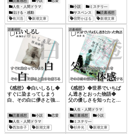
読書感想
小説
恋愛
と言った
人生・人間ドラマ
小説
ミステリ―
泣ける・感動
サスペンス
読書感想
有川浩
新潮文庫
宿野かほる
新潮文庫
読書感想
読書感想
《感想》◆白いしるし◆
《感想》◆世界でいちば
すぐに染まってしまう
ん透きとおった物語◆
白、その白に儚さと強さ
父の優しさを知ったとき
を感じる
その本当の意味を体感す
人生・人間ドラマ
る
読書感想
小説
恋愛
読書感想
小説
人生・人間ドラマ
ミステリ―
西加奈子
新潮文庫
杉井光
新潮文庫