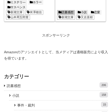
ミステリ―
ホラー
サスペンス
新潮文庫
米澤穂信
読書感想
小説
恋愛
山本周五郎賞
新潮文庫
又吉直樹
スポンサーリンク
Amazonのアソシエイトとして、当メディアは適格販売により収入
を得ています。
カテゴリー
206
読書感想
158
小説
15
事件・裁判