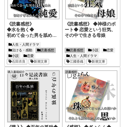
《読書感想》
《読書感想》 ◆神様のボ
◆水を抱く◆
ート◆ 恋愛という狂気、
初めて会った男を舐め
その中で生きる母娘
た、切なすぎる大人の純
人生・人間ドラマ
愛
泣ける・感動
読書感想
読書感想
小説
恋愛
小説
恋愛
人生・人間ドラマ
石田衣良
新潮文庫
江國香織
新潮文庫
購入書籍紹介
読書感想