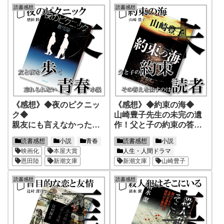
読書感想
読書感想
《感想》◆夜のピクニッ
《感想》◆約束の海◆
ク◆
山崎豊子先生の未完の遺
親友にも言えなかった同
作！父と子の約束の答え
級生のアイツとの関係！
とは！
読書感想
小説
青春
読書感想
小説
映画化
本屋大賞
人生・人間ドラマ
恩田陸
新潮文庫
新潮文庫
山崎豊子
読書感想
読書感想