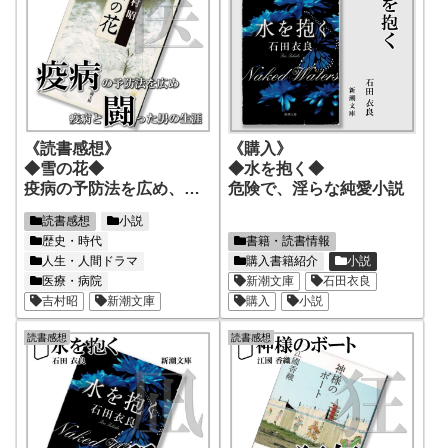
《読書感想》
《購入》
◆雪の花◆
◆水を抱く◆
疫病の予防法を広め、疫
危険で、淫らな純愛小説
病と闘った男の生涯
読書感想
小説
歴史・時代
書籍・読書情報
人生・人間ドラマ
購入書籍紹介
小説
医療・病院
新潮文庫
石田衣良
吉村昭
新潮文庫
購入
小説
読書感想
読書感想