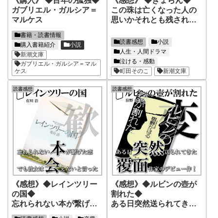
《購入》 ◆百年の孤独◆
《感想》 ◆ぎょらん◆
ガブリエル・ガルシア＝
この珠は亡くなった人の
マルケス
思いかそれとも残された
人の思いか
書籍・読書情報
読書感想
小説
購入書籍紹介
小説
人生・人間ドラマ
新潮文庫
泣ける・感動
ガブリエル・ガルシア＝マル
ケス
町田そのこ
新潮文庫
読書感想
読書感想
《感想》◆レインツリー
《感想》◆ルビンの壺が
の国◆
割れた◆
忘れられない本が繋げた
ある日突然送られてきた
恋、でも彼女は会えない
覆面作家のデビュー作！