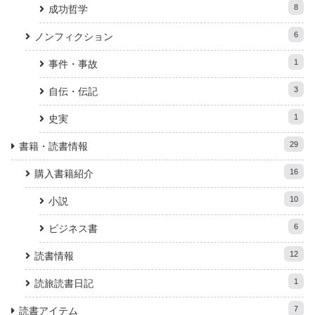
8
成功哲学
6
ノンフィクション
1
事件・事故
3
自伝・伝記
1
史実
29
書籍・読書情報
16
購入書籍紹介
10
小説
6
ビジネス書
12
読書情報
1
読旅読書日記
7
読書アイテム