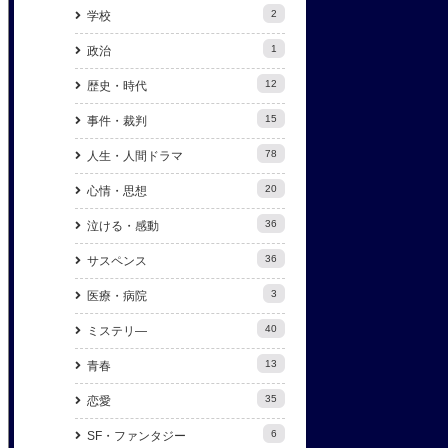
2
学校
1
政治
12
歴史・時代
15
事件・裁判
78
人生・人間ドラマ
20
心情・思想
36
泣ける・感動
36
サスペンス
3
医療・病院
40
ミステリ―
13
青春
35
恋愛
6
SF・ファンタジー