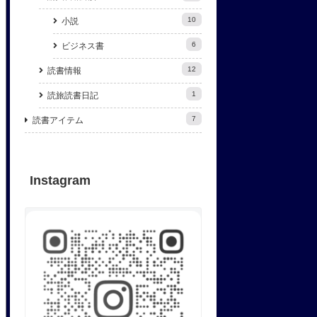
10
小説
6
ビジネス書
12
読書情報
1
読旅読書日記
7
読書アイテム
Instagram