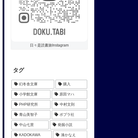
日々是読書旅Instagram
タグ
幻冬舎文庫
購入
小学館文庫
原田マハ
PHP研究所
中村文則
青山美智子
ポプラ社
中山七里
発掘小説
KADOKAWA
湊かなえ