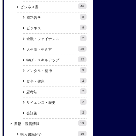
46
ビジネス書
8
成功哲学
9
ビジネス
2
金融・ファイナンス
25
人生論・生き方
12
学び・スキルアップ
9
メンタル・精神
2
食事・健康
2
思考法
2
サイエンス・歴史
2
会話術
29
書籍・読書情報
16
購入書籍紹介