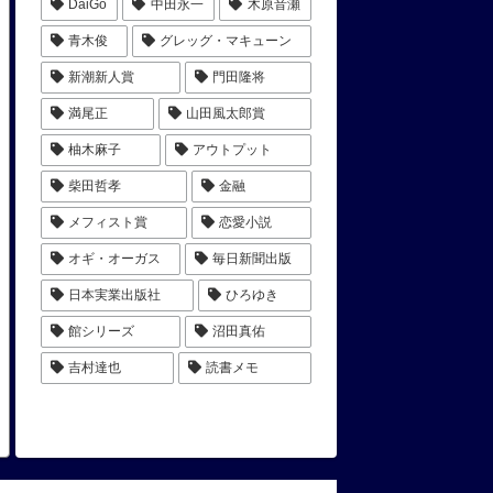
DaiGo
中田永一
木原音瀬
青木俊
グレッグ・マキューン
新潮新人賞
門田隆将
満尾正
山田風太郎賞
柚木麻子
アウトプット
柴田哲孝
金融
メフィスト賞
恋愛小説
オギ・オーガス
毎日新聞出版
日本実業出版社
ひろゆき
館シリーズ
沼田真佑
吉村達也
読書メモ