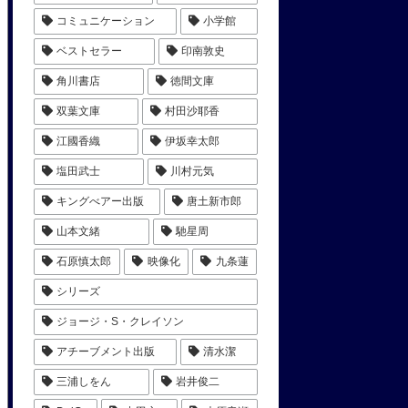
コミュニケーション
小学館
ベストセラー
印南敦史
角川書店
徳間文庫
双葉文庫
村田沙耶香
江國香織
伊坂幸太郎
塩田武士
川村元気
キングべアー出版
唐土新市郎
山本文緒
馳星周
石原慎太郎
映像化
九条蓮
シリーズ
ジョージ・S・クレイソン
アチーブメント出版
清水潔
三浦しをん
岩井俊二