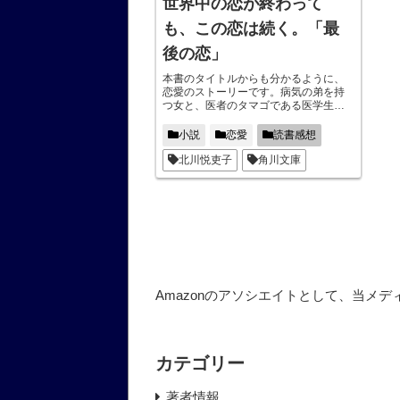
世界中の恋が終わって
も、この恋は続く。「最
後の恋」
本書のタイトルからも分かるように、
恋愛のストーリーです。病気の弟を持
つ女と、医者のタマゴである医学生の
男の恋愛ストーリーになっています。
悲しい出来事や過去の過ちを乗り越え
小説
恋愛
読書感想
二人がたどり着いた愛の形とは？その
結末に涙する。
北川悦吏子
角川文庫
Amazonのアソシエイトとして、当メ
カテゴリー
著者情報