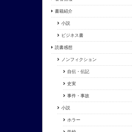
書籍紹介
小説
ビジネス書
読書感想
ノンフィクション
自伝・伝記
史実
事件・事故
小説
ホラー
学校