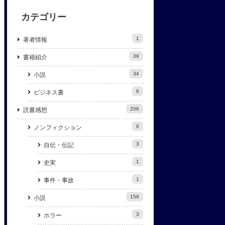
カテゴリー
1
著者情報
39
書籍紹介
34
小説
6
ビジネス書
206
読書感想
6
ノンフィクション
3
自伝・伝記
1
史実
1
事件・事故
158
小説
3
ホラー