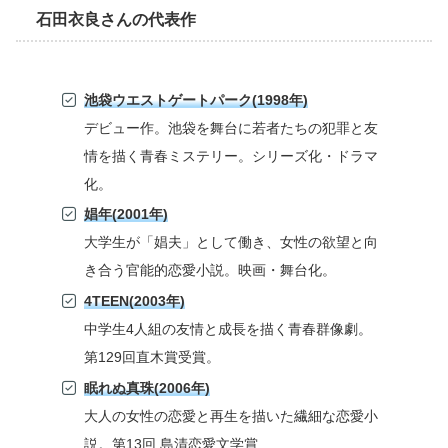
石田衣良さんの代表作
池袋ウエストゲートパーク(1998年)
デビュー作。池袋を舞台に若者たちの犯罪と友
情を描く青春ミステリー。シリーズ化・ドラマ
化。
娼年(2001年)
大学生が「娼夫」として働き、女性の欲望と向
き合う官能的恋愛小説。映画・舞台化。
4TEEN(2003年)
中学生4人組の友情と成長を描く青春群像劇。
第129回直木賞受賞。
眠れぬ真珠(2006年)
大人の女性の恋愛と再生を描いた繊細な恋愛小
説。第13回 島清恋愛文学賞