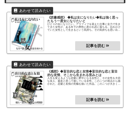
《読書感想》 ◆私は女になりたい◆
私は強く思っ
たもう一度女になりたいと
ひとりの女になりたい。アラフィフを迎えた仕事に全力で生き
てきた女性が、ある年下の男性に惹かれ恋に落ちる。忘れかけ
ていた女性として生きるという気持ち。その気持ちを思い出し
た女性の魅力や可愛らしさを存分に描いた作品。恋愛小説の名
手がアラフィフ女性の心を揺さぶる！
《感想》◆盲目的な恋と友情◆
盲目的な恋と盲目
的な友情、そこから生まれる歪みとは
人生を変えるような恋愛に夢中になる女性と、その女性を大切
な友人、親友と思って接している女性。この二つの視点から描
かれた、恋愛と友情の究極を描いた作品。この二つが大きくな
った時に現れる歪みとズレに。最後の結末には思いの強さに恐
怖を感じるかもしれません！