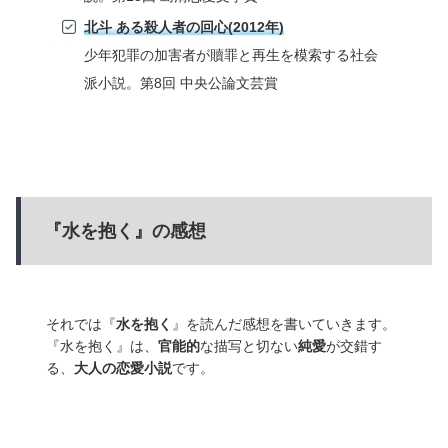
北斗 ある殺人者の回心(2012年)
少年犯罪の加害者が贖罪と再生を模索する社会
派小説。第8回 中央公論文芸賞
『水を抱く』の感想
それでは『
水を抱く
』を読んだ感想を書いていきます。
『水を抱く』は、
官能的
な描写と切ない
純愛
が交錯す
る、
大人の恋愛小説
です。