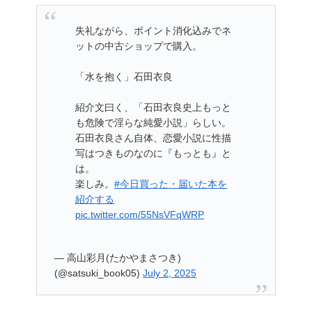
失礼ながら、ポイント消化込みでネ
ットの中古ショップで購入。
「水を抱く」石田衣良
紹介文曰く、「石田衣良史上もっと
も危険で淫らな純愛小説」らしい。
石田衣良さん自体、恋愛小説に性描
写はつきものなのに『もっとも』と
は。
楽しみ。
#今日買った・届いた本を
紹介する
pic.twitter.com/55NsVFqWRP
— 高山彩月(たかやまさつき)
(@satsuki_book05)
July 2, 2025