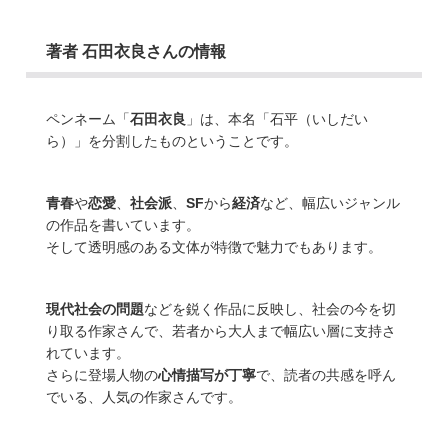
著者 石田衣良さんの情報
ペンネーム「
石田衣良
」は、本名「石平（いしだい
ら）」を分割したものということです。
青春
や
恋愛
、
社会派
、
SF
から
経済
など、幅広いジャンル
の作品を書いています。
そして透明感のある文体が特徴で魅力でもあります。
現代社会の問題
などを鋭く作品に反映し、社会の今を切
り取る作家さんで、若者から大人まで幅広い層に支持さ
れています。
さらに登場人物の
心情描写が丁寧
で、読者の共感を呼ん
でいる、人気の作家さんです。