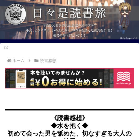
ホーム
読書感想
《読書感想》
◆水を抱く◆
初めて会った男を舐めた、切なすぎる大人の