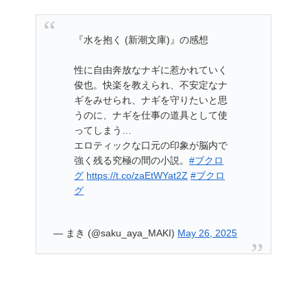
『水を抱く (新潮文庫)』の感想
性に自由奔放なナギに惹かれていく
俊也。快楽を教えられ、不安定なナ
ギをみせられ、ナギを守りたいと思
うのに、ナギを仕事の道具として使
ってしまう…
エロティックな口元の印象が脳内で
強く残る究極の間の小説。
#ブクロ
グ
https://t.co/zaEtWYat2Z
#ブクロ
グ
— まき (@saku_aya_MAKI)
May 26, 2025