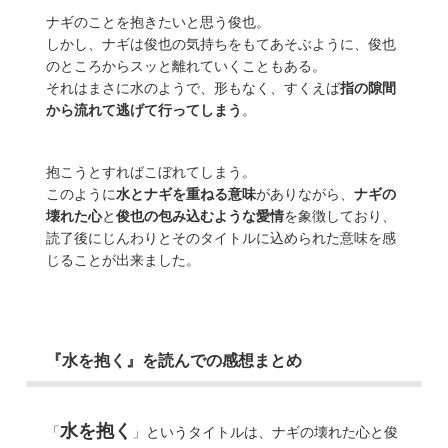
ナギのことを抱きたいと思う俊也。
しかし、ナギは俊也の気持ちをもてあそぶように、俊也
のところからスッと離れていくこともある。
それはまさに水のようで、形もなく、すくえば
指の隙間
から流れて逃げて行ってしまう
。
抱こうとすればこぼれてしまう。
このように
水とナギを重ねる意味
がありながら、
ナギの
壊れた心
と
俊也の包み込むような愛情
を象徴しており、
読了後にじんわりとそのタイトルに込められた意味を感
じることが出来ました。
『水を抱く』を読んでの感想まとめ
水を抱く
「
」というタイトルは、ナギの壊れた心と俊