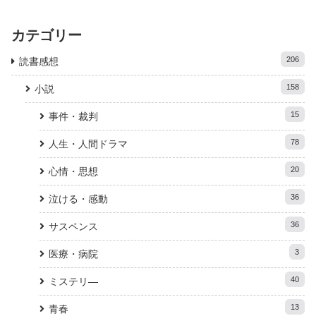
カテゴリー
206
読書感想
158
小説
15
事件・裁判
78
人生・人間ドラマ
20
心情・思想
36
泣ける・感動
36
サスペンス
3
医療・病院
40
ミステリ―
13
青春