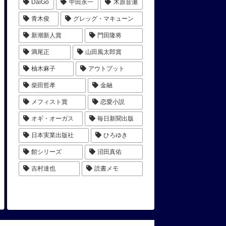
DaiGo
中田永一
木原音瀬
青木俊
グレッグ・マキューン
新潮新人賞
門田隆将
満尾正
山田風太郎賞
柚木麻子
アウトプット
柴田哲孝
金融
メフィスト賞
恋愛小説
オギ・オーガス
毎日新聞出版
日本実業出版社
ひろゆき
館シリーズ
沼田真佑
吉村達也
読書メモ