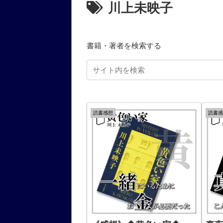
川上未映子
書籍・著者を検索する
読書感想
読書感