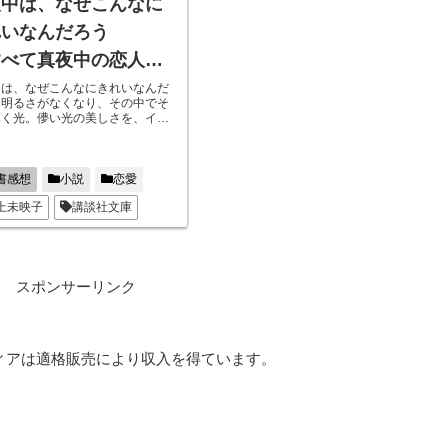
夜中は、なぜこんなに
れいなんだろう
すべて真夜中の恋人た
】
中は、なぜこんなにきれいなんだ
。明るさがなくなり、その中でそ
輝く光。儚い光の美しさを、イメ
しながら、人間関係や恋愛に不器
女性が一生懸命気持ちを感じよう
るその姿に感動できる作品。触れ
壊れてしまいそうな彼女の心の繊
書感想
小説
恋愛
。その変化を実に細かく描写され
上未映子
講談社文庫
しい作品でした。
スポンサーリンク
ディアは適格販売により収入を得ています。