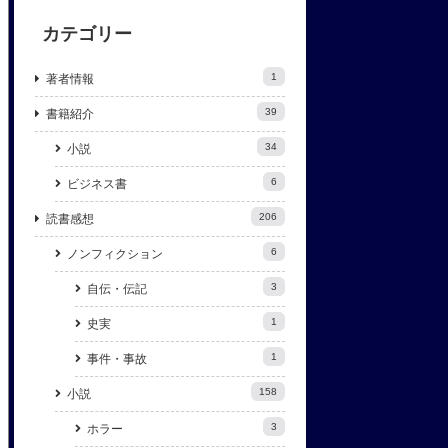
カテゴリー
1
著者情報
39
書籍紹介
34
小説
6
ビジネス書
206
読書感想
6
ノンフィクション
3
自伝・伝記
1
史実
1
事件・事故
158
小説
3
ホラー