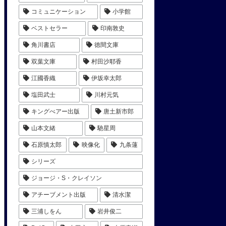
コミュニケーション
小学館
ベストセラー
印南敦史
角川書店
徳間文庫
双葉文庫
村田沙耶香
江國香織
伊坂幸太郎
塩田武士
川村元気
キングべアー出版
唐土新市郎
山本文緒
馳星周
石原慎太郎
映像化
九条蓮
シリーズ
ジョージ・S・クレイソン
アチーブメント出版
清水潔
三浦しをん
岩井俊二