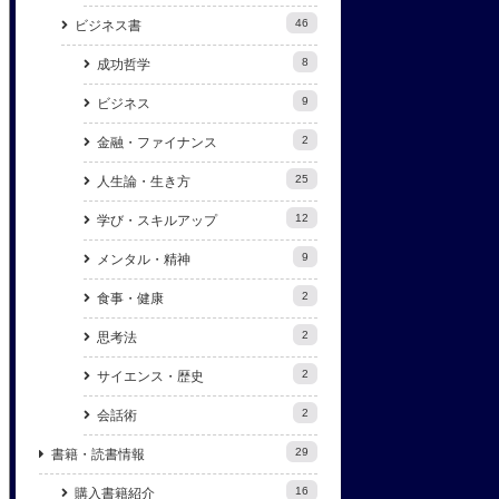
46
ビジネス書
8
成功哲学
9
ビジネス
2
金融・ファイナンス
25
人生論・生き方
12
学び・スキルアップ
9
メンタル・精神
2
食事・健康
2
思考法
2
サイエンス・歴史
2
会話術
29
書籍・読書情報
16
購入書籍紹介