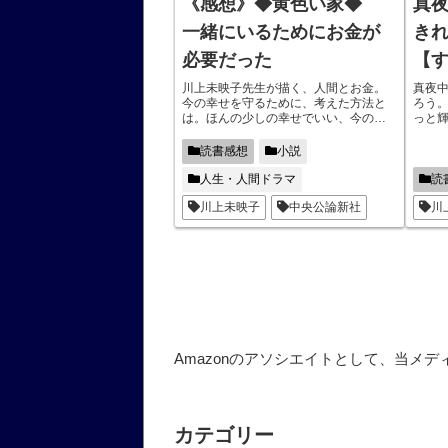
《感想》◆黄色い家◆
真
一緒にいるためにお金が
き
必要だった
【
ち
川上未映子先生が描く、人間とお金。
真夜
今の幸せを守るために、考えた方法と
ろう
は。ほんの少しの幸せでいい、今のこ
っと
のみんなと過ごせる時間を守りたかっ
ージ
た。私がやるしかなかった。しかし、
用な
読書感想
小説
その選択はやがて思いもよらない方向
とす
へと事態を向かわせる。人はどうして
たら
人生・人間ドラマ
読
お金に人生を狂わされてしまうのか。
細さ
川上未映子
中央公論新社
川
深く考えさせれれた、心に沁みた名作
た美
です！
Amazonのアソシエイトとして、当メ
カテゴリー