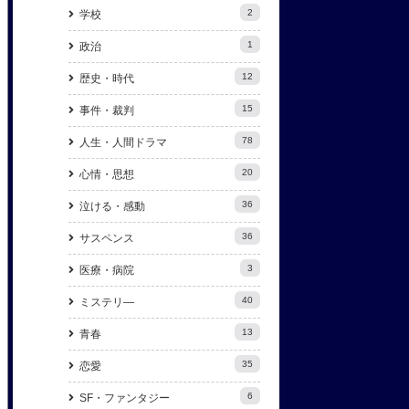
2
学校
1
政治
12
歴史・時代
15
事件・裁判
78
人生・人間ドラマ
20
心情・思想
36
泣ける・感動
36
サスペンス
3
医療・病院
40
ミステリ―
13
青春
35
恋愛
6
SF・ファンタジー