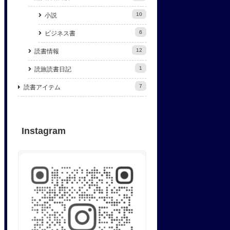
10
小説
6
ビジネス書
12
読書情報
1
読旅読書日記
7
読書アイテム
Instagram