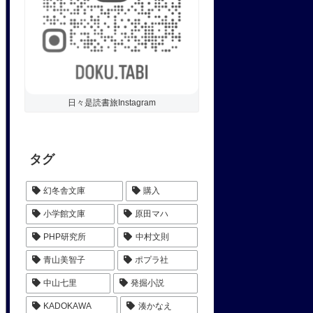
日々是読書旅Instagram
タグ
幻冬舎文庫
購入
小学館文庫
原田マハ
PHP研究所
中村文則
青山美智子
ポプラ社
中山七里
発掘小説
KADOKAWA
湊かなえ