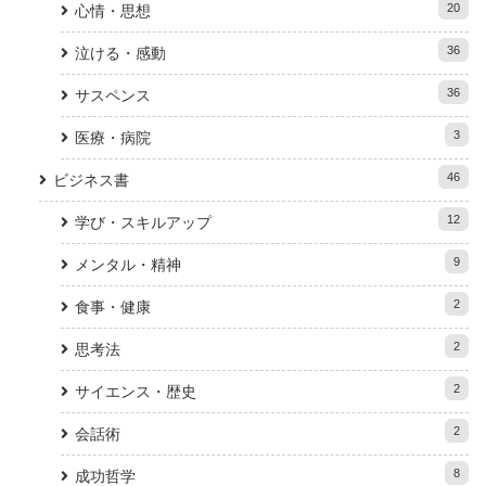
20
心情・思想
36
泣ける・感動
36
サスペンス
3
医療・病院
46
ビジネス書
12
学び・スキルアップ
9
メンタル・精神
2
食事・健康
2
思考法
2
サイエンス・歴史
2
会話術
8
成功哲学