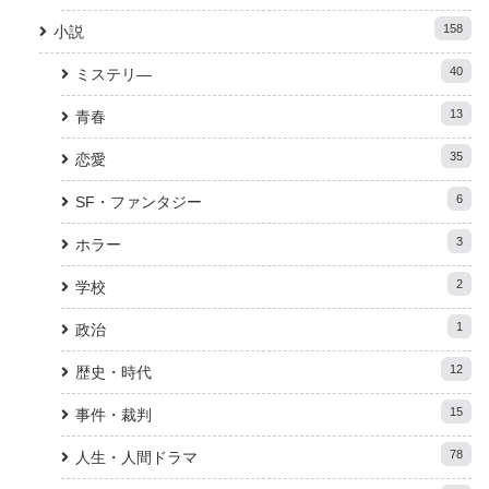
158
小説
40
ミステリ―
13
青春
35
恋愛
6
SF・ファンタジー
3
ホラー
2
学校
1
政治
12
歴史・時代
15
事件・裁判
78
人生・人間ドラマ