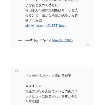
よなあと改めて感じた！
青山さんの連作短編集はサラッと読
めるけど、温かな余韻が残るから超
癒される🥰
pic.twitter.com/DqZ5TNpaju
— mina🍓 (@_37pink)
May 16, 2025
『人魚が逃げた』／青山美智子
★★★☆☆
銀座の歩行者天国でテレビの街角イ
ンタビューに指名された青年が発し
た言葉🧜‍♀️