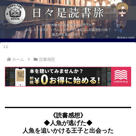
ホーム
読書感想
《読書感想》
◆人魚が逃げた◆
人魚を追いかける王子と出会った