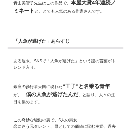
本屋大賞4年連続ノ
青山美智子先生はこの作品で、
ミネート
と、とても人気のある作家さんです。
「人魚が逃げた」あらすじ
ある週末、SNSで「人魚が逃げた」という謎の言葉がト
レンド入り。
“王子”と名乗る青年
銀座の歩行者天国に現れた
僕の人魚が逃げたんだ
が、「
」と語り、人々の注
目を集めます。
この奇妙な騒動の裏で、5人の男女＿
恋に迷う元タレント、母としての価値に悩む主婦、過去