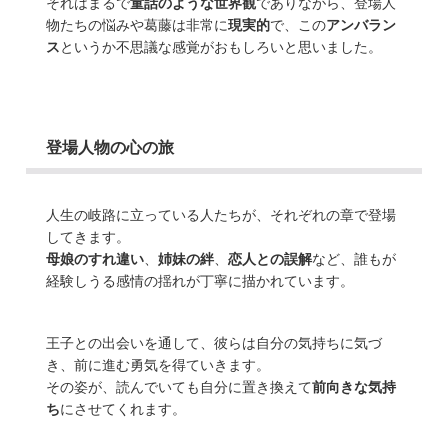
それはまるで
童話のような世界観
でありながら、登場人
物たちの悩みや葛藤は非常に
現実的
で、この
アンバラン
ス
というか不思議な感覚がおもしろいと思いました。
登場人物の心の旅
人生の岐路に立っている人たちが、それぞれの章で登場
してきます。
母娘のすれ違い
、
姉妹の絆
、
恋人との誤解
など、誰もが
経験しうる感情の揺れが丁寧に描かれています。
王子との出会いを通して、彼らは自分の気持ちに気づ
き、前に進む勇気を得ていきます。
その姿が、読んでいても自分に置き換えて
前向きな気持
ち
にさせてくれます。