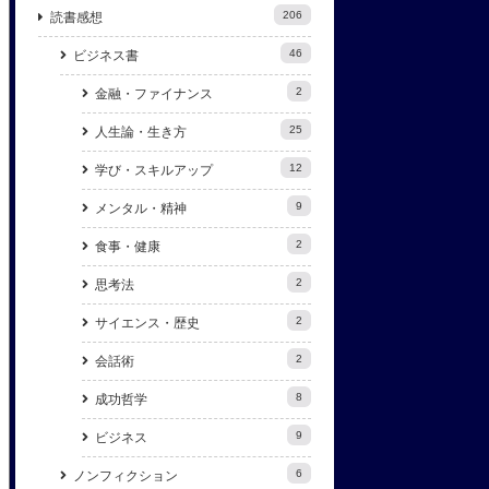
206
読書感想
46
ビジネス書
2
金融・ファイナンス
25
人生論・生き方
12
学び・スキルアップ
9
メンタル・精神
2
食事・健康
2
思考法
2
サイエンス・歴史
2
会話術
8
成功哲学
9
ビジネス
6
ノンフィクション