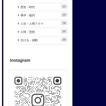
12
歴史・時代
15
事件・裁判
78
人生・人間ドラマ
20
心情・思想
36
泣ける・感動
Instagram