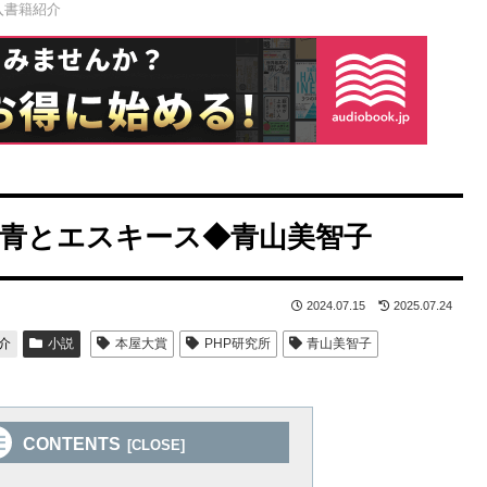
入書籍紹介
と青とエスキース◆青山美智子
2024.07.15
2025.07.24
介
小説
本屋大賞
PHP研究所
青山美智子
CONTENTS