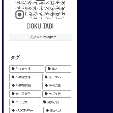
日々是読書旅Instagram
タグ
幻冬舎文庫
購入
小学館文庫
原田マハ
PHP研究所
中村文則
青山美智子
ポプラ社
中山七里
発掘小説
KADOKAWA
湊かなえ