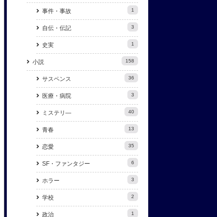
1
事件・事故
3
自伝・伝記
1
史実
158
小説
36
サスペンス
3
医療・病院
40
ミステリ―
13
青春
35
恋愛
6
SF・ファンタジー
3
ホラー
2
学校
1
政治