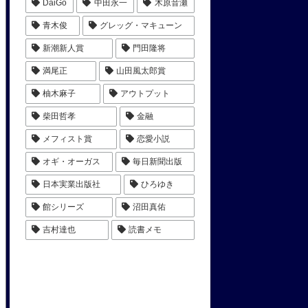
DaiGo
中田永一
木原音瀬
青木俊
グレッグ・マキューン
新潮新人賞
門田隆将
満尾正
山田風太郎賞
柚木麻子
アウトプット
柴田哲孝
金融
メフィスト賞
恋愛小説
オギ・オーガス
毎日新聞出版
日本実業出版社
ひろゆき
館シリーズ
沼田真佑
吉村達也
読書メモ