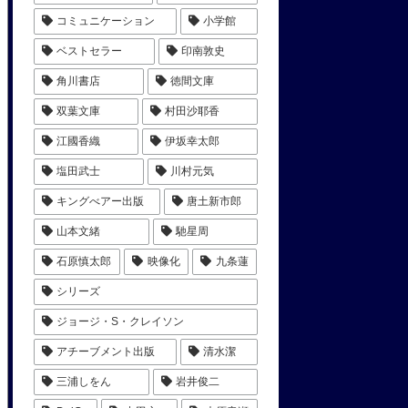
コミュニケーション
小学館
ベストセラー
印南敦史
角川書店
徳間文庫
双葉文庫
村田沙耶香
江國香織
伊坂幸太郎
塩田武士
川村元気
キングべアー出版
唐土新市郎
山本文緒
馳星周
石原慎太郎
映像化
九条蓮
シリーズ
ジョージ・S・クレイソン
アチーブメント出版
清水潔
三浦しをん
岩井俊二