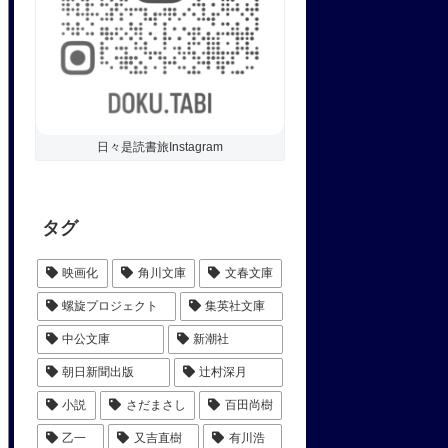
日々是読書旅Instagram
タグ
映画化
角川文庫
文春文庫
螺旋プロジェクト
集英社文庫
中公文庫
新潮社
朝日新聞出版
辻村深月
小説
さだまさし
百田尚樹
乙一
又吉直樹
有川浩