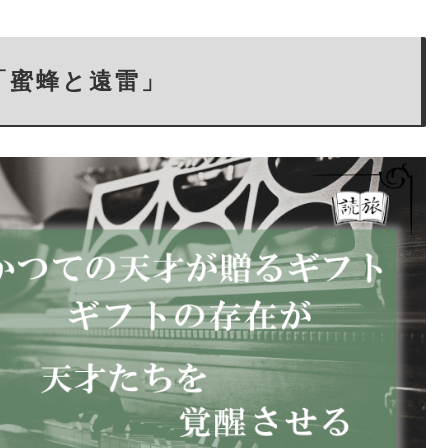
「蜜蜂と遠雷」