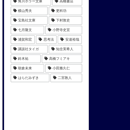
角川ホラー文庫
高橋書店
横山秀夫
更科功
宝島社文庫
下村敦史
七月隆文
小野寺史宜
浦賀和宏
思考法
安達裕哉
講談社タイガ
知念実希人
鈴木祐
高橋フミアキ
朝倉未来
小田雅久仁
はらだみずき
二宮敦人