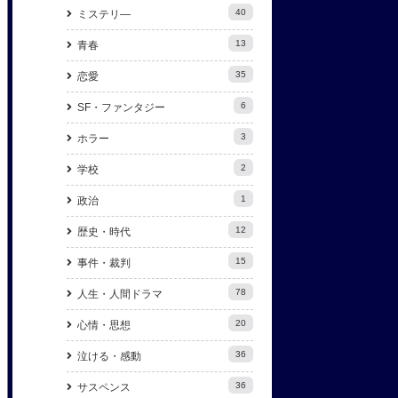
40
ミステリ―
13
青春
35
恋愛
6
SF・ファンタジー
3
ホラー
2
学校
1
政治
12
歴史・時代
15
事件・裁判
78
人生・人間ドラマ
20
心情・思想
36
泣ける・感動
36
サスペンス