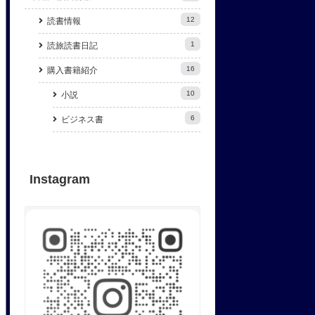
12
読書情報
1
読旅読書日記
16
購入書籍紹介
10
小説
6
ビジネス書
Instagram