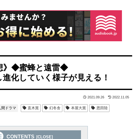
想》◆蜜蜂と遠雷◆
し進化していく様子が見える！
2021.09.26
2022.11.05
人間ドラマ
直木賞
幻冬舎
本屋大賞
恩田陸
CONTENTS