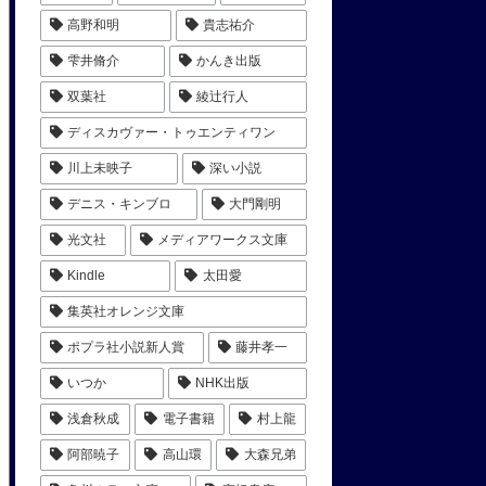
高野和明
貴志祐介
雫井脩介
かんき出版
双葉社
綾辻行人
ディスカヴァー・トゥエンティワン
川上未映子
深い小説
デニス・キンブロ
大門剛明
光文社
メディアワークス文庫
Kindle
太田愛
集英社オレンジ文庫
ポプラ社小説新人賞
藤井孝一
いつか
NHK出版
浅倉秋成
電子書籍
村上龍
阿部暁子
高山環
大森兄弟