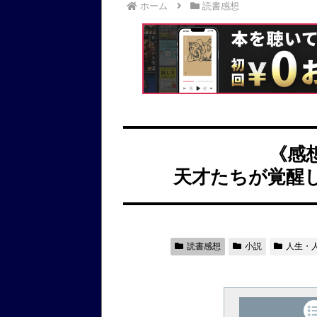
ホーム
読書感想
《感
天才たちが覚醒
読書感想
小説
人生・