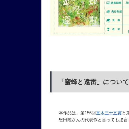
「蜜蜂と遠雷」につい
本作品は、第156回
直木三十五賞
と第
恩田陸さんの代表作と言っても過言