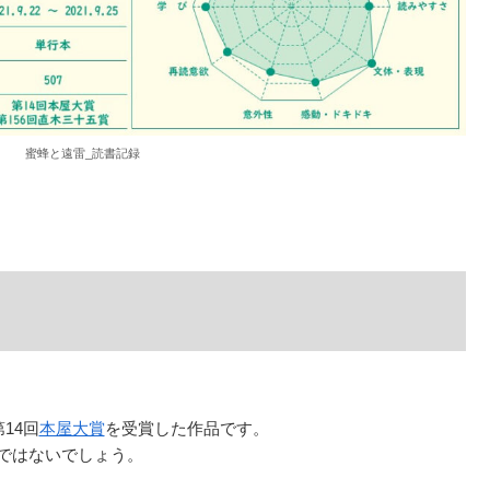
蜜蜂と遠雷_読書記録
て
14回
本屋大賞
を受賞した作品です。
ではないでしょう。