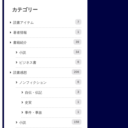
カテゴリー
7
読書アイテム
1
著者情報
39
書籍紹介
34
小説
6
ビジネス書
206
読書感想
6
ノンフィクション
3
自伝・伝記
1
史実
1
事件・事故
158
小説