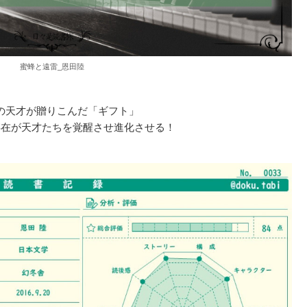
蜜蜂と遠雷_恩田陸
の天才が贈りこんだ「ギフト」
存在が天才たちを覚醒させ進化させる！