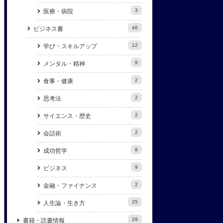
3
医療・病院
46
ビジネス書
12
学び・スキルアップ
9
メンタル・精神
2
食事・健康
2
思考法
2
サイエンス・歴史
2
会話術
8
成功哲学
9
ビジネス
2
金融・ファイナンス
25
人生論・生き方
29
書籍・読書情報