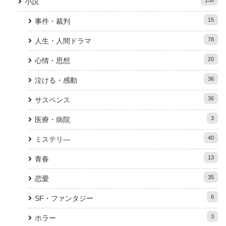
小説
15
事件・裁判
78
人生・人間ドラマ
20
心情・思想
36
泣ける・感動
36
サスペンス
3
医療・病院
40
ミステリ―
13
青春
35
恋愛
6
SF・ファンタジー
3
ホラー