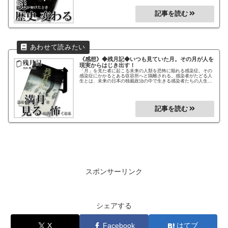
《感想》◆残月記◆
いつも見ていた月。その月が人を
現実からはじき出す！
「月」を見た者に起こる未来の人類を恐怖に陥れる感染症。その
感染症にかかるとある収容所へと隔離される。感染者がたどる人
生とは、未来の日本の独裁政治の中で生きる感染者たちの人生を
描く、ファンタジー、ホラー、そして恋愛小説へと、様々な顔を
見せる著者の世界観に引き込まれていく！本屋大賞ノミネート作
品！
スポンサーリンク
シェアする
X
Facebook
はてブ