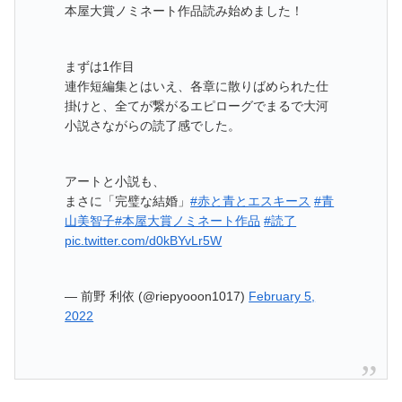
本屋大賞ノミネート作品読み始めました！
まずは1作目
連作短編集とはいえ、各章に散りばめられた仕
掛けと、全てが繋がるエピローグでまるで大河
小説さながらの読了感でした。
アートと小説も、
まさに「完璧な結婚」
#赤と青とエスキース
#青
山美智子
#本屋大賞ノミネート作品
#読了
pic.twitter.com/d0kBYvLr5W
— 前野 利依 (@riepyooon1017)
February 5,
2022