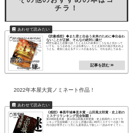
チラ！
《読書感想》
◆また君と出会う未来のために◆
出会わ
ないことが正解、そんなの絶対に嫌だ
時空を超えた恋愛小説！たとえ2人の未来がこうなると分かって
いても、もう止めることは出来ない。たとえ自分の命が失われよ
うとも、彼女に会えるチャンスがあるなら、それを試してみる！
過去と未来の時空を超えた恋愛に感動の結末を見る！
2022年本屋大賞ノミネート作品！
《感想》◆黒牢城◆
直木賞・山田風太郎賞・史上初の
ミステリランキング完全制覇！
第166回直木賞・第12回山田風太郎受賞・史上初四代ミステリラ
ンキング完全制覇！とにかく評価が高い時代ミステリー小説！時
代小説が苦手という方にも是非読んで欲しい！読みやすくてミス
テリー性も高いグイグイ読める作品です！