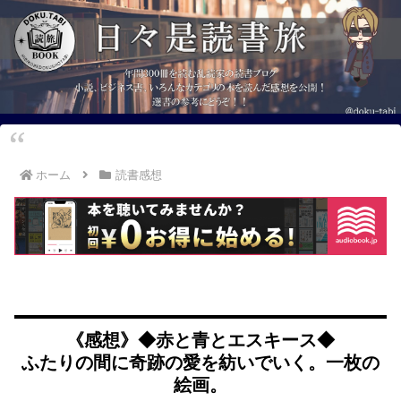
ホーム
読書感想
《感想》◆赤と青とエスキース◆
ふたりの間に奇跡の愛を紡いでいく。一枚の
絵画。