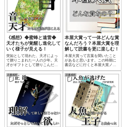
《感想》◆蜜蜂と遠雷◆
本屋大賞って一体どんな賞
天才たちが覚醒し進化して
なんだろう？本屋大賞を理
いく様子が見える！
解して読書を更に楽しむ！
突如として現れた、天才によっ
本屋大賞って言葉を聞いたこと
て贈りこまれた一人の少年。天
があると思います。この時期に
才がギフトとして贈りこんだそ
書店などに行くと本屋大賞ノミ
の少年の存在が、天才たちを覚
ネート作品の特設棚が設置され
醒させて進化させていく。ピア
ている書店も多いです。それで
読書感想
読書感想
ノコンクールを舞台に、広げら
はこの「本屋大賞」という賞は
れる天才たちの葛藤と成長。文
一体どんな賞なのでしょう。本
字で表現されるその曲に読みな
屋大賞がどうやって選ばれてい
がら引き込まれていく！恩田陸
るのかを詳しく解説していま
さんの天才的な言葉の表現が光
す。
る本屋大賞・直木賞ダブル受賞
作品！