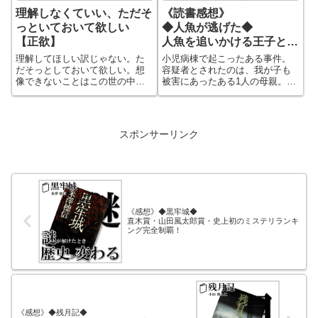
理解しなくていい、ただそ
《読書感想》
っといておいて欲しい
◆人魚が逃げた◆
【正欲】
人魚を追いかける王子と出
会った
理解してほしい訳じゃない。た
小児病棟で起こったある事件。
だそっとしておいて欲しい。想
容疑者とされたのは、我が子も
像できないことはこの世の中に
被害にあったある1人の母親。逮
多く存在しているということを
捕された母親は、看病に励む我
思い知らされる作品。今までの
が子を思う母親なのか、それと
自分の中の考えを新しい考え方
も殺人鬼なのか。医療の場で起
へと導く作品。肯定的な傑作と
こった事件の真相を探る法廷ミ
スポンサーリンク
捉えるか、否定的な問題作だと
ステリー作品！
捉えるか、現代の多様性が網羅
できていない世界の存在を知る
ことになる。
《感想》◆黒牢城◆
直木賞・山田風太郎賞・史上初のミステリランキ
ング完全制覇！
《感想》◆残月記◆