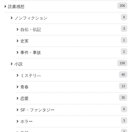
206
読書感想
6
ノンフィクション
3
自伝・伝記
1
史実
1
事件・事故
158
小説
40
ミステリ―
13
青春
35
恋愛
6
SF・ファンタジー
3
ホラー