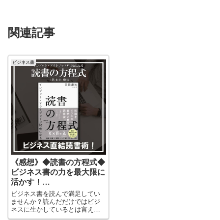
関連記事
ビジネス書
《感想》◆読書の方程式◆
ビジネス書の力を最大限に
活かす！
ビジネス書を読んで成長に
ビジネス書を読んで満足してい
つなげる読書法が分かる！
ませんか？読んだだけではビジ
ネスに生かしているとは言えま
せん。ビジネス書を読んで、自