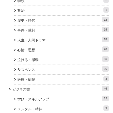
2
学校
1
政治
12
歴史・時代
15
事件・裁判
78
人生・人間ドラマ
20
心情・思想
36
泣ける・感動
36
サスペンス
3
医療・病院
46
ビジネス書
12
学び・スキルアップ
9
メンタル・精神