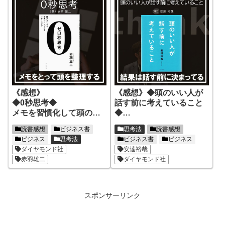
《感想》
《感想》◆頭のいい人が
◆0秒思考◆
話す前に考えていること
メモを習慣化して頭の中
◆
を整理！思考の時間は０
思考の質を高め、頭のい
読書感想
ビジネス書
思考法
読書感想
秒
い人になる！
ビジネス
思考法
ビジネス書
ビジネス
ダイヤモンド社
安達裕哉
赤羽雄二
ダイヤモンド社
スポンサーリンク