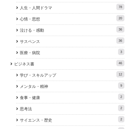
78
人生・人間ドラマ
20
心情・思想
36
泣ける・感動
36
サスペンス
3
医療・病院
46
ビジネス書
12
学び・スキルアップ
9
メンタル・精神
2
食事・健康
2
思考法
2
サイエンス・歴史