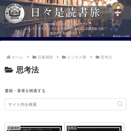
ホーム
読書感想
ビジネス書
思考法
思考法
書籍・著者を検索する
読書感想
思考法