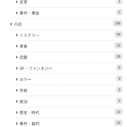
1
史実
1
事件・事故
158
小説
40
ミステリ―
13
青春
35
恋愛
6
SF・ファンタジー
3
ホラー
2
学校
1
政治
12
歴史・時代
15
事件・裁判