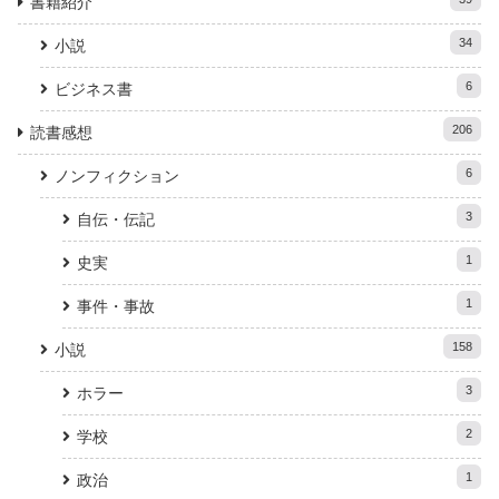
書籍紹介
34
小説
6
ビジネス書
206
読書感想
6
ノンフィクション
3
自伝・伝記
1
史実
1
事件・事故
158
小説
3
ホラー
2
学校
1
政治