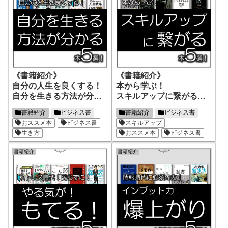
《書籍紹介》
《書籍紹介》
自分の人生を良くする！
本から学ぶ！
自分を生きる方法が分か
スキルアップに繋がる本5
る本5選！
選！ 第1弾！
書籍紹介
ビジネス書
書籍紹介
ビジネス書
第1弾！
おススメ本
ビジネス書
スキルアップ
生き方
おススメ本
ビジネス書
書籍紹介
書籍紹介