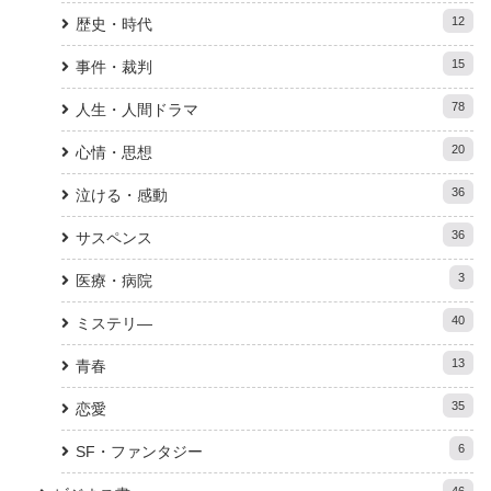
12
歴史・時代
15
事件・裁判
78
人生・人間ドラマ
20
心情・思想
36
泣ける・感動
36
サスペンス
3
医療・病院
40
ミステリ―
13
青春
35
恋愛
6
SF・ファンタジー
46