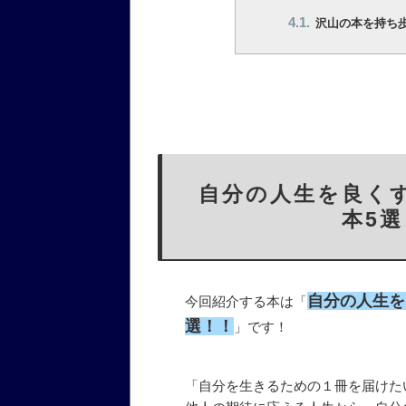
沢山の本を持ち歩く
自分の人生を良く
本5
自分の人生を
今回紹介する本は「
選！！
」です！
「自分を生きるための１冊を届けた