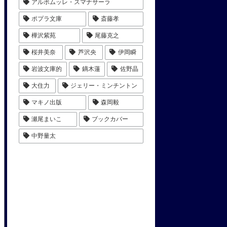
アルボムッレ・スマナサーラ
ポプラ文庫
斎藤孝
樺沢紫苑
尾藤克之
桜井美奈
芦沢央
伊岡瞬
岩波文庫的
鏑木蓮
佐野晶
大住力
ジェリー・ミンチントン
マキノ出版
森岡毅
瀬尾まいこ
ブックカバー
中野量太