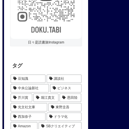
日々是読書旅Instagram
タグ
豆知識
講談社
中央公論新社
ビジネス
芥川賞
堀江貴文
恩田陸
光文社文庫
東野圭吾
西加奈子
ドラマ化
Amazon
SBクリエイティブ