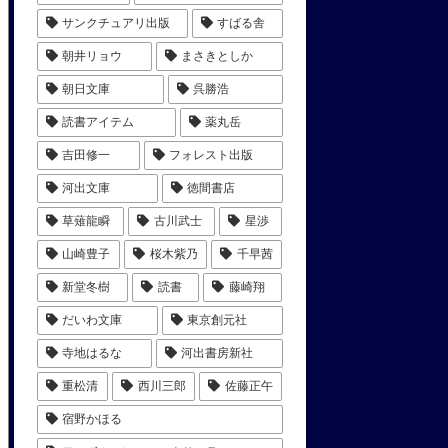
サンクチュアリ出版
すばる舎
朝井リョウ
まさきとしか
朝日文庫
呉勝浩
読書アイテム
薬丸岳
吉田修一
フォレスト出版
河出文庫
徳間書店
草薙龍瞬
古川武士
星渉
山崎豊子
桜木紫乃
千早茜
新堂冬樹
読書
藤崎翔
だいわ文庫
東京創元社
寺地はるな
河出書房新社
重松清
西川三郎
佐藤正午
宿野かほる