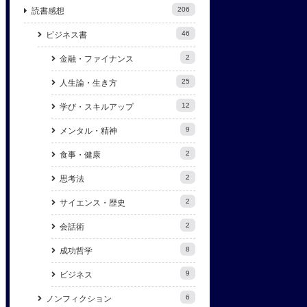
206
読書感想
46
ビジネス書
2
金融・ファイナンス
25
人生論・生き方
12
学び・スキルアップ
9
メンタル・精神
2
食事・健康
2
思考法
2
サイエンス・歴史
2
会話術
8
成功哲学
9
ビジネス
6
ノンフィクション