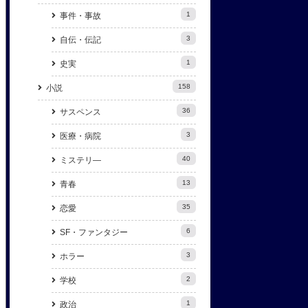
1
事件・事故
3
自伝・伝記
1
史実
158
小説
36
サスペンス
3
医療・病院
40
ミステリ―
13
青春
35
恋愛
6
SF・ファンタジー
3
ホラー
2
学校
1
政治