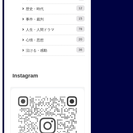
12
歴史・時代
15
事件・裁判
78
人生・人間ドラマ
20
心情・思想
36
泣ける・感動
Instagram