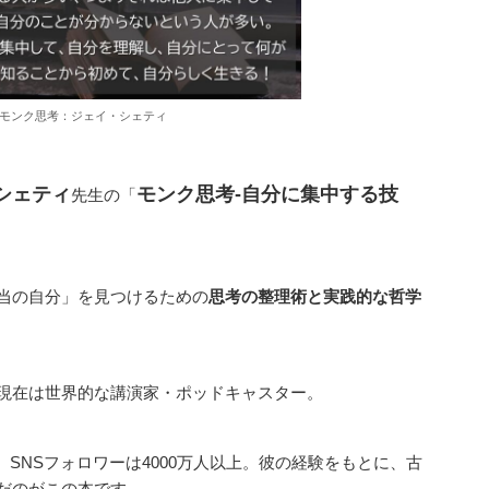
モンク思考：ジェイ・シェティ
シェティ
モンク思考-自分に集中する技
先生の「
当の自分」を見つけるための
思考の整理術と実践的な哲学
現在は世界的な講演家・ポッドキャスター。
を行い、SNSフォロワーは4000万人以上。彼の経験をもとに、古
だのがこの本です。