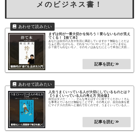
メのビジネス書！
まずは何が一番大切かを知ろう！要らないものが見え
てくる！
【捨て本】
あなたは自分の人生や生活に満足していますか？無駄なことだよ
なぁと思いながらも、それをついついやってしまっていません
か？捨てられないモノ、そのモノはあなたにとって本当に大切な
ものですか？もっと自分の人生をスマートに有効活用したいとう
方には最適な1冊！堀江貴文さんの究極の無駄の省き方がわか
る！
人生うまくいっている人が大切にしているものとは？
【うまくいっている人の考え方 完全版】
自分はダメだ・・・。そんな考えはすぐに捨ててください！そん
な事考えているだけ無駄なことです。その考えが、自分自身を更
にマイナスの方向へと連れて行くのです。うまくいっている人は
自分はダメなんてこと考えません。どうしても自分の今が納得出
来ないと思っている方にはおススメの本書です。本書を読んで自
分自身を見つめ直してみてください。