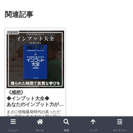
関連記事
読書感想
《感想》
◆インプット大全◆
あなたのインプット力がぐ
んぐん上がる！
まさに情報爆発時代の真っただ
中！情報が多すぎて人間の脳は
ストレスを抱えているかもしれ
ない！そんな時だからこそ、情
報をインプットする方法を身に
メニュー
ホーム
検索
トップ
サイドバー