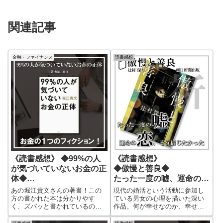
関連記事
金融・ファイナンス
読書感想
《読書感想》 ◆99%の人
《読書感想》
が気づいていないお金の正
◆傲慢と善良◆
体◆
たった一度の嘘、運命の
お金も人間が作り出したフ
恋、そう信じたかった
あの堀江貴文さんの著書！この
現代の婚活という活動に参加し
ィクションの１つ！
方の書かれた本は分かりやす
ている男女の心理を描いた深い
く、ズバッと書かれているの
作品。何が幸せなのか、幸せに
で、よく読んでいます。今回は
なるために時には傲慢であり、
「お金」というものについて著
そして善良である。善良とはと