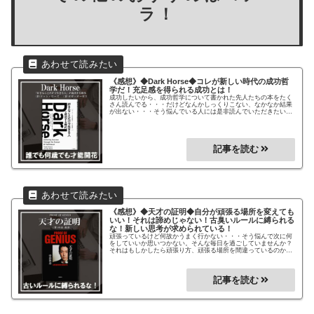
ラ！
《感想》◆Dark Horse◆
コレが新しい時代の成功哲
学だ！充足感を得られる成功とは！
成功したいから、成功哲学について書かれた先人たちの本をたく
さん読んでる・・・だけどなんかしっくりこない、なかなか結果
が出ない・・・そう悩んでいる人には是非読んでいただきたい！
あなたに合った成功への道を見つけるヒントになるかもしれませ
ん。新しい時代の成功哲学がまとめられた作品です。あなたの個
性が輝く時代を生き抜こう！
《感想》◆天才の証明◆
自分が頑張る場所を変えても
いい！それは諦めじゃない！
古臭いルールに縛られる
な！新しい思考が求められている！
頑張っているけど何故かうまく行かない・・・そう悩んで次に何
をしていいか思いつかない。そんな毎日を過ごしていませんか？
それはもしかしたら頑張り方、頑張る場所を間違っているのかも
しれません。環境を変えてみることは逃げではありません。もう
一度自分の目標を再確認して、違う方法を試してみましょう！新
しい変化を怖がらずに！