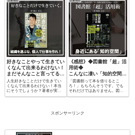
読書感想
読書感想
者の考え方や真実がまとめられ
きには傲慢になることもありう
ています。お金についての考え
るのか。幸せになるために男女
方を知りたい、お金の本質をサ
が選んだ道とは。
ッと知りたいという方には分か
りやすく最適な本だと思いま
す。本書を読んだ私なりの感想
をまとめています。
好きなことやって生きてい
《感想》◆図書館「超」活
くなんて出来るわけない！
用術◆
まだそんなこと言ってる
こんなに凄い「知的空間」
の？
が身近にあった！
人生好きなことだけで生きてい
「図書館って本を借りるとこ
【好きなことだけで生きて
図書館に対する考え方が変
くなんて出来るわけない！本当
ろ！」もちろんそうです。でも
にそうでしょうか？著者が実践
それだけではありません。図書
いく。】
わる！今すぐ行きたくな
している「好きなことだけで生
館にはもっともっとメリットは
る！
きていく」を知ると、自分もや
あります。そのメリットを十分
ってみようという気持ちになれ
に理解して図書館を活用する
ます。しかし、最も大切な事
と、あなたの世界はもっと広が
スポンサーリンク
は、実際に行動に移したかどう
るでしょう！これから何かを始
かです。どうしてもあと一歩が
めようと思っている人はまず、
踏み出せないという方におスス
本書で図書館の利用方法を理解
メの１冊です！
して、フラッと図書館に行って
みましょう！