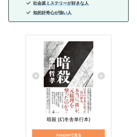
社会派ミステリーが好きな人
知的好奇心が強い人
暗殺 (幻冬舎単行本)
Amazonで見る