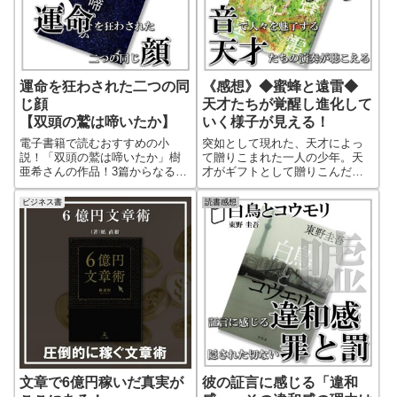
運命を狂わされた二つの同
《感想》◆蜜蜂と遠雷◆
じ顔
天才たちが覚醒し進化して
【双頭の鷲は啼いたか】
いく様子が見える！
電子書籍で読むおすすめの小
突如として現れた、天才によっ
説！「双頭の鷲は啼いたか」樹
て贈りこまれた一人の少年。天
亜希さんの作品！3篇からなる短
才がギフトとして贈りこんだそ
編集。偶然の事故で出会ってし
の少年の存在が、天才たちを覚
まった同じ顔を持つ二人。彼ら
醒させて進化させていく。ピア
ビジネス書
読書感想
の人生が思いもよらぬことの発
ノコンクールを舞台に、広げら
覚で大きく狂ってしまう！二人
れる天才たちの葛藤と成長。文
を出会わせたのは神の気まぐれ
字で表現されるその曲に読みな
か、それとも運命だったのか。
がら引き込まれていく！恩田陸
予想外の展開が読み手を引き込
さんの天才的な言葉の表現が光
む！
る本屋大賞・直木賞ダブル受賞
作品！
文章で6億円稼いだ真実が
彼の証言に感じる「違和