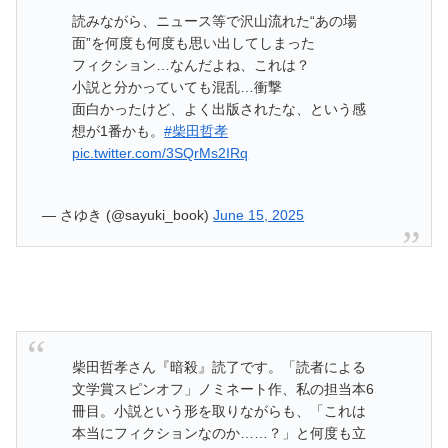
読みながら、ニュース等で沢山流れた“あの場
面”を何度も何度も思い出してしまった
フィクション…なんだよね、これは？
小説と分かっていても混乱…衝撃
面白かったけど、よく出版されたな、という感
想が1番かも。
#柴田哲孝
pic.twitter.com/3SQrMs2IRq
— さゆき (@sayuki_book)
June 15, 2025
柴田哲孝さん『暗殺』読了です。「読者による
文学賞スピンオフ」ノミネート作、私の担当本6
冊目。小説という形を取りながらも、「これは
本当にフィクションなのか……？」と何度も立