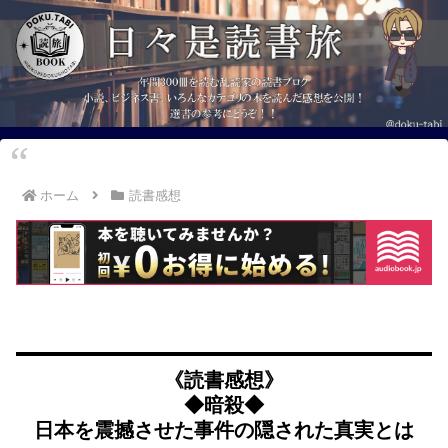
ホーム
読書感想
《読書感想》
◆暗殺◆
日本を震撼させた事件の隠された真実とは