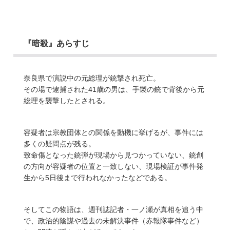
『暗殺』あらすじ
奈良県で演説中の元総理が銃撃され死亡。
その場で逮捕された41歳の男は、手製の銃で背後から元
総理を襲撃したとされる。
容疑者は宗教団体との関係を動機に挙げるが、事件には
多くの疑問点が残る。
致命傷となった銃弾が現場から見つかっていない、銃創
の方向が容疑者の位置と一致しない、現場検証が事件発
生から5日後まで行われなかったなどである。
そしてこの物語は、週刊誌記者・一ノ瀬が真相を追う中
で、政治的陰謀や過去の未解決事件（赤報隊事件など）