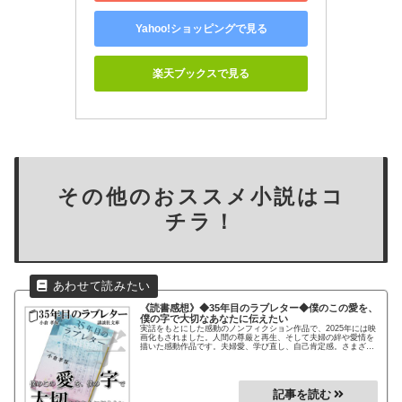
Yahoo!ショッピングで見る
楽天ブックスで見る
その他のおススメ小説はコ
チラ！
《読書感想》
◆35年目のラブレター◆
僕のこの愛を、
僕の字で大切なあなたに伝えたい
実話をもとにした感動のノンフィクション作品で、2025年には映
画化もされました。人間の尊厳と再生、そして夫婦の絆や愛情を
描いた感動作品です。夫婦愛、学び直し、自己肯定感。さまざま
なテーマが丁寧に織り込まれ、読者自身が“次に進む勇気”をもら
える作品！