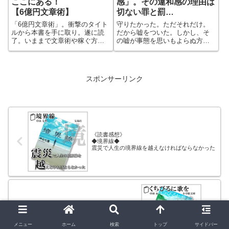
ここにある！
感」。その違和感の理由は
【6億円文章術】
切ない罪と罰
【白鳥とコウモリ】
「6億円文章術」。衝撃のタイト
守りたかった。ただそれだけ。
ルから本書を手に取り。遂に読
だから嘘をついた。しかし、そ
了。いままで文章術や稼ぐ方法
の嘘が事態を思いもよらぬ方向
の本は数多く読んできました。
へと向かわせてしまった。優し
本書は文章を使って稼ぐ方法に
さからついた嘘が罪なのか、そ
特化してそのノウハウを公開し
の罪に与える罰は。真実が明ら
ています。このノウハウは著者
かになった時に白鳥とコウモリ
スポンサーリンク
が実際にやってきたという実績
は果たして一緒に空を飛べるの
を持ったノウハウです！インプ
か。その過ちは断罪させるべき
ットしてアウトプットすること
なのか。東野圭吾氏の世界を存
が稼ぐという事に繋がる。その
分に感じることが出来る作品で
方法を知らないのは勿体ない！
す。
《読書感想》
◆境界線◆
震災で人生の境界線を越えなければならなかった
《読書感想》
◆くちびるに歌を◆
15年後の私へ、出会いが人生を変える
メニュー
ホーム
検索
トップ
サイドバー