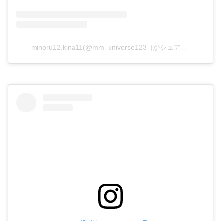
minoru12.kina11(@mm_universe123_)がシェアした投稿