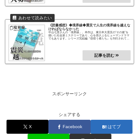
《読書感想》
◆境界線◆
震災で人生の境界線を越えな
ければならなかった
中山七里さんの「境界線」。本作は、東日本大震災の“その後”を
描いた社会派ミステリーであり、心を揺さぶるヒューマンドラマ
でもあります。シリーズ完結編『彷徨う者たち』も刊行されてお
り、3部作として読むとより深く味わえます！社会問題をテーマ
にしたミステリーが好きな方にお勧めの作品です！
スポンサーリンク
シェアする
X
Facebook
はてブ