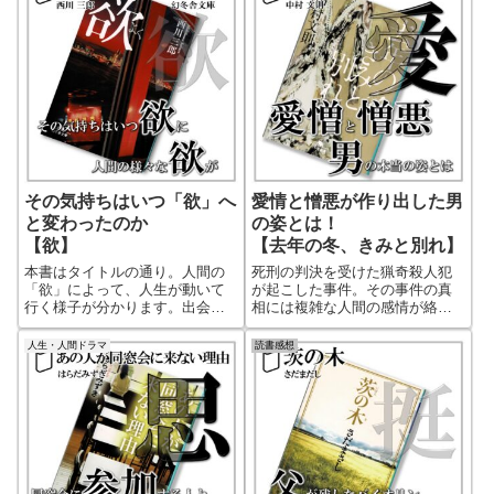
その気持ちはいつ「欲」へ
愛情と憎悪が作り出した男
と変わったのか
の姿とは！
【欲】
【去年の冬、きみと別れ】
本書はタイトルの通り。人間の
死刑の判決を受けた猟奇殺人犯
「欲」によって、人生が動いて
が起こした事件。その事件の真
行く様子が分かります。出会っ
相には複雑な人間の感情が絡み
た当初には見えなかった｢欲」
合っていまいした。一見猟奇的
が、愛や物を手に入れるために
な殺人事件を犯した犯人の異常
人生・人間ドラマ
読書感想
徐々に大きくなっていきます。
な人間性により起こされた事件
そんな関係になるはずではなか
だと考えそうですが、実はその
ったのに、大きくなった「欲」
事件の裏にある真実の背景に
の前では、その本人でさえも自
は、驚くべき理由が隠されてい
分を制御できなくなる。欲によ
ました。普通の殺人事件を解決
って支配された、その人間の行
する小説とは一味違います。
動の変化。人間の様々な「欲」
がいろんな形で見え隠れするサ