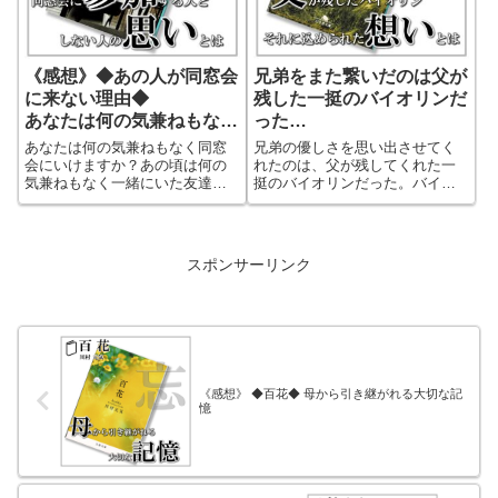
スペンスです。
《感想》◆あの人が同窓会
兄弟をまた繋いだのは父が
に来ない理由◆
残した一挺のバイオリンだ
あなたは何の気兼ねもなく
った
同窓会にいけますか？
【茨の木】
あなたは何の気兼ねもなく同窓
兄弟の優しさを思い出させてく
会にいけますか？あの頃は何の
れたのは、父が残してくれた一
気兼ねもなく一緒にいた友達。
挺のバイオリンだった。バイオ
卒業してから会えなくなった友
リンのルーツをたどるために旅
達。あの友達はどうして同窓会
に出た弟は、旅先でである人た
に来ないんだろう。今どうして
ちの心にふれ、家族、兄弟の本
いるんだろう。学生時代をもう
当の優しさ、絆を思い出す。そ
スポンサーリンク
一度思い出して、そして大人に
の思いは幼い頃からずっと変わ
なった今の友達のことを考え思
っていない。それを思い出した
い出させてくれる作品！同窓会
時、弟の口からでた言葉に涙し
の幹事の方に読んで欲しい１
ます。
冊！
《感想》 ◆百花◆ 母から引き継がれる大切な記
憶