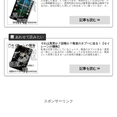
人を殺した者は、どう償うべきか、死刑が正しい方法なのか、た
ぶん模範解答はない。死刑判決が出れば被害者の家族は納得でき
るのか。自分が犯した罪にどう向き合ってい償っているか、それ
は誰にも分からない。死刑制度という難しいテーマを大胆に描い
た作品。自分自身の考えに問いながら読み進める作品です。
それは真実か？誤報か？報道のタブーに迫る！
【セイ
レーンの懺悔】
私達が日常で目にしているニュース。報道のタブーに迫る！真実
は一体どこにあるのか！誤報によって人生を狂わされた人。報道
という世界に生きる一人の女性の葛藤と心の成長を描く。
スポンサーリンク