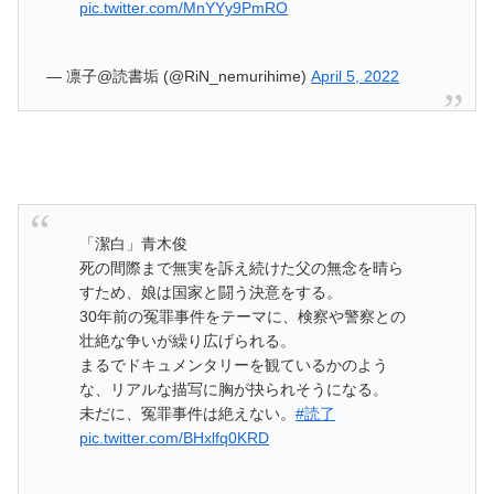
pic.twitter.com/MnYYy9PmRO
— 凛子@読書垢 (@RiN_nemurihime)
April 5, 2022
「潔白」青木俊
死の間際まで無実を訴え続けた父の無念を晴ら
すため、娘は国家と闘う決意をする。
30年前の冤罪事件をテーマに、検察や警察との
壮絶な争いが繰り広げられる。
まるでドキュメンタリーを観ているかのよう
な、リアルな描写に胸が抉られそうになる。
未だに、冤罪事件は絶えない。
#読了
pic.twitter.com/BHxlfq0KRD