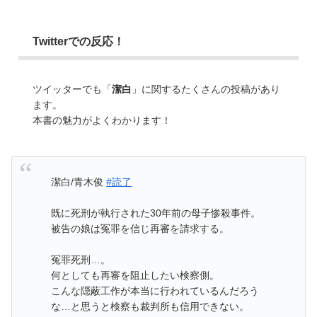
Twitterでの反応！
ツイッターでも「
潔白
」に関するたくさんの投稿があり
ます。
本書の魅力がよくわかります！
潔白/青木俊
#読了
既に死刑が執行された30年前の母子惨殺事件。
被告の娘は冤罪を信じ再審を請求する。
冤罪死刑…。
何としても再審を阻止したい検察側。
こんな隠蔽工作が本当に行われているんだろう
な…と思うと検察も裁判所も信用できない。