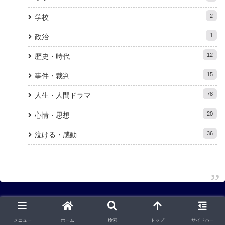
2
学校
1
政治
12
歴史・時代
15
事件・裁判
78
人生・人間ドラマ
20
心情・思想
36
泣ける・感動
メニュー
ホーム
検索
トップ
サイドバー