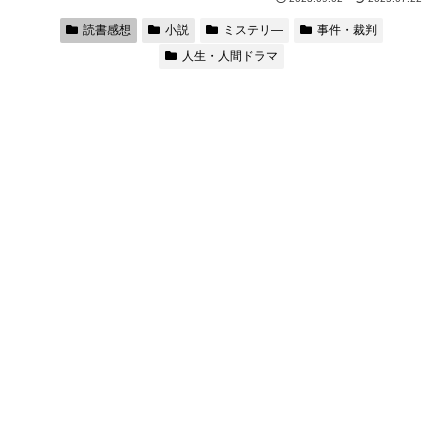
読書感想
小説
ミステリ―
事件・裁判
人生・人間ドラマ