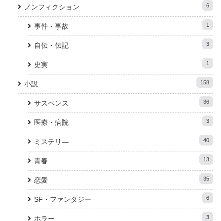
6
ノンフィクション
1
事件・事故
3
自伝・伝記
1
史実
158
小説
36
サスペンス
3
医療・病院
40
ミステリ―
13
青春
35
恋愛
6
SF・ファンタジー
3
ホラー