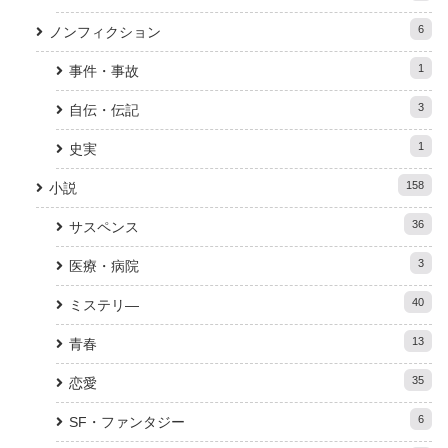
6
ノンフィクション
1
事件・事故
3
自伝・伝記
1
史実
158
小説
36
サスペンス
3
医療・病院
40
ミステリ―
13
青春
35
恋愛
6
SF・ファンタジー