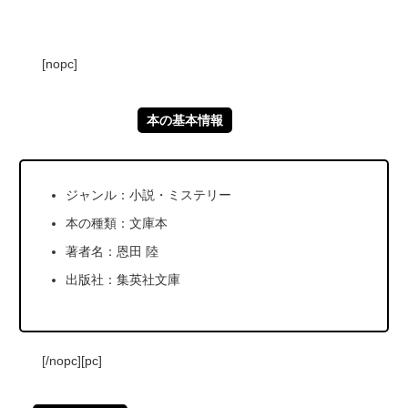
[nopc]
本の基本情報
ジャンル：小説・ミステリー
本の種類：文庫本
著者名：恩田 陸
出版社：集英社文庫
[/nopc][pc]