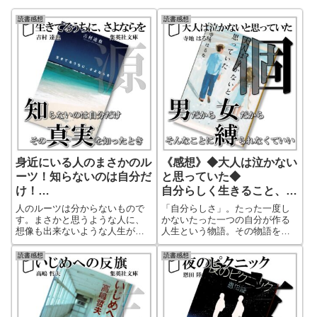
読書感想
読書感想
身近にいる人のまさかのル
《感想》◆大人は泣かない
ーツ！知らないのは自分だ
と思っていた◆
け！
自分らしく生きること、そ
【生きてるうちに、さよな
れが大切な人間らしさ
人のルーツは分からないもので
「自分らしさ」。たった一度し
らを】
す。まさかと思うような人に、
かないたった一つの自分が作る
想像も出来ないような人生が隠
人生という物語。その物語を素
れていることがあります。本書
敵な物語に作れるのは自分自
はそんな人の予想も出来ないよ
身。自分らしさを持つことの大
読書感想
読書感想
うな過去が繋がり、それに巻き
切さ、自分らしく生きていいん
込まれていた自分の人生に気付
だと背中を押してくれる作品で
く作品です。最後までどんでん
す。自分らしさを押し殺してい
返しで楽しませてくれます！
る人に是非読んで欲しい１冊！
きっと自分が好きになれる。