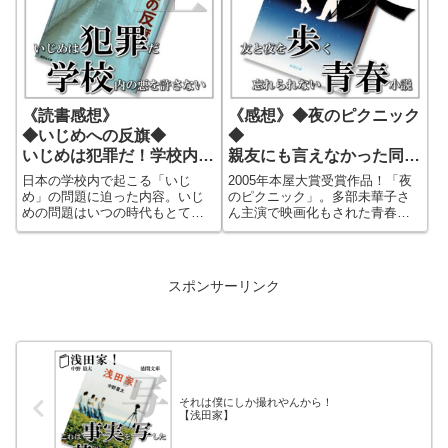
《読書感想》
《感想》◆夜のピクニック
◆いじめへの反旗◆
◆
いじめは犯罪だ！学校内の
親友にも言えなかった同級
悪を許さない！
生のアイツとの関係！
日本の学校内で起こる「いじ
2005年本屋大賞受賞作品！「夜
め」の問題に迫った内容。いじ
のピクニック」。多部未華子さ
めの問題はいつの時代もとても
ん主演で映画化もされた青春小
繊細で、とても難しい。しか
説！高校最後の大きなイベント
し、この作品では大胆な形で、
「歩行祭」。そのイベントには
大胆に「いじめ」についてリア
ある決心をもって臨む学生がい
ルに書き表わしている。日本の
た。親友にも言えなかった同じ
スポンサーリンク
学校が抱えるいじめ問題にリア
クラスメートとの関係。学生た
ルに迫った社会派小説！
ちの脆くても強い初々しい心情
を描く、あなたもきっと自分の
青春を思い出す！青春感動小
説！
それは僕にしか撮れやんから！
【浅田家】