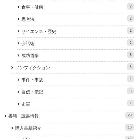
2
食事・健康
2
思考法
2
サイエンス・歴史
2
会話術
8
成功哲学
6
ノンフィクション
1
事件・事故
3
自伝・伝記
1
史実
29
書籍・読書情報
16
購入書籍紹介