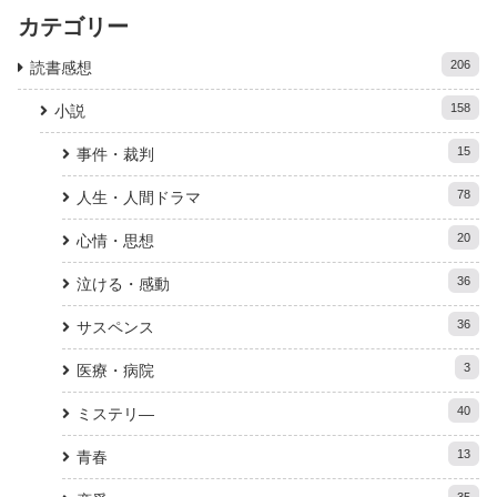
カテゴリー
206
読書感想
158
小説
15
事件・裁判
78
人生・人間ドラマ
20
心情・思想
36
泣ける・感動
36
サスペンス
3
医療・病院
40
ミステリ―
13
青春
35