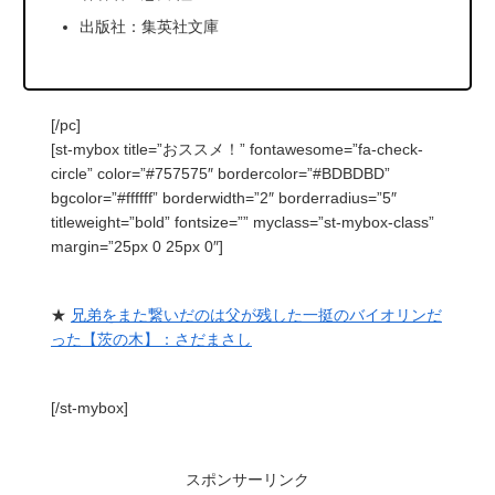
出版社：集英社文庫
[/pc]
[st-mybox title=”おススメ！” fontawesome=”fa-check-
circle” color=”#757575″ bordercolor=”#BDBDBD”
bgcolor=”#ffffff” borderwidth=”2″ borderradius=”5″
titleweight=”bold” fontsize=”” myclass=”st-mybox-class”
margin=”25px 0 25px 0″]
★
兄弟をまた繋いだのは父が残した一挺のバイオリンだ
った【茨の木】：さだまさし
[/st-mybox]
スポンサーリンク