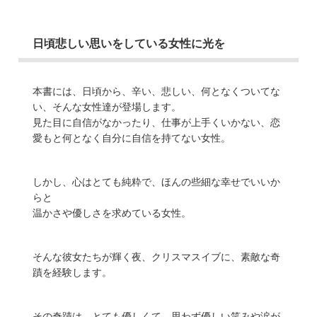
日頃悲しい思いをしている女性に光を
本書には、日頃から、辛い、悲しい、何となくついてな
い、そんな女性達が登場します。
見た目に自信がなかったり、仕事が上手くいかない、恋
愛もと何となく自分に自信を持てない女性。
しかし、心はとても純粋で、ほんの些細な幸せでいいか
らと
温かさや優しさを求めている女性。
そんな彼女たちが輝く夜、クリスマスイブに、素敵な奇
蹟を経験します。
その奇蹟は、とても優しくて、思わず優しい笑みや涙が