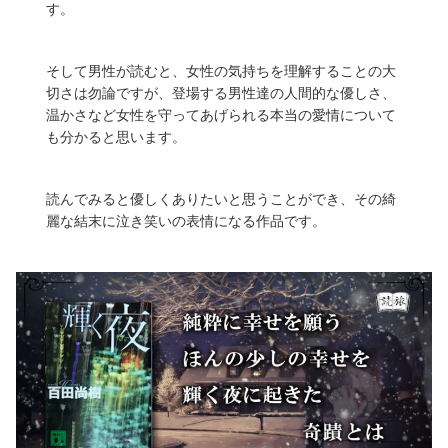
す。
そして男性が読むと、女性の気持ちを理解することの大
切さは勿論ですが、登場する男性達の人間的な優しさ、
温かさなど女性を守ってあげられる本当の愛情について
も分かると思います。
読んでみると優しくありたいと思うことができ、その綺
麗な結末に泣き笑いの表情になる作品です。