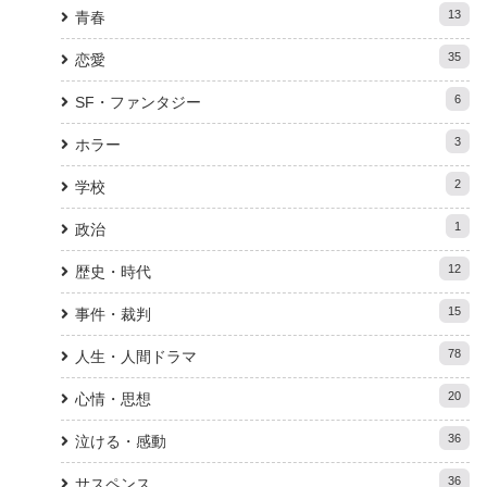
13
青春
35
恋愛
6
SF・ファンタジー
3
ホラー
2
学校
1
政治
12
歴史・時代
15
事件・裁判
78
人生・人間ドラマ
20
心情・思想
36
泣ける・感動
36
サスペンス