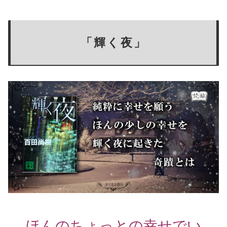
「輝く夜」
ほんのちょっとの幸せでい