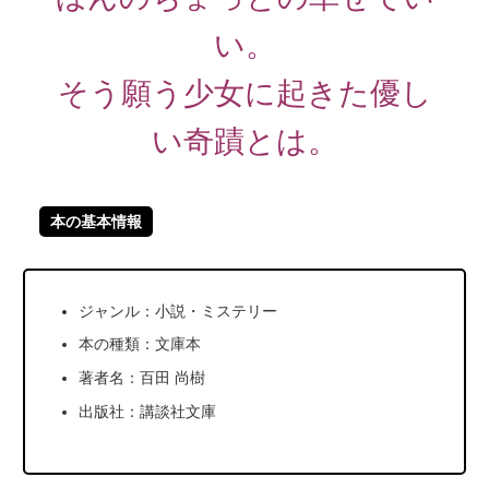
い。
そう願う少女に起きた優し
い奇蹟とは。
本の基本情報
ジャンル：小説・ミステリー
本の種類：文庫本
著者名：百田 尚樹
出版社：講談社文庫