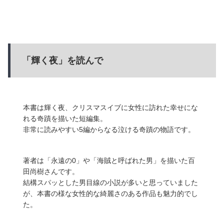
「輝く夜」を読んで
本書は輝く夜、クリスマスイブに女性に訪れた幸せにな
れる奇蹟を描いた短編集。
非常に読みやすい5編からなる泣ける奇蹟の物語です。
著者は「永遠の0」や「海賊と呼ばれた男」を描いた百
田尚樹さんです。
結構スパッとした男目線の小説が多いと思っていました
が、本書の様な女性的な綺麗さのある作品も魅力的でし
た。