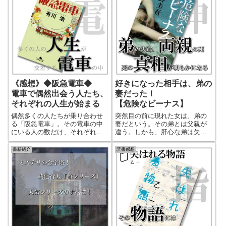
《感想》◆阪急電車◆
好きになった相手は、弟の
電車で偶然出会う人たち、
妻だった！
それぞれの人生が始まる
【危険なビーナス】
偶然多くの人たちが乗り合わせ
突然目の前に現れた女は、弟の
る「阪急電車」。その電車の中
妻だという。その弟とは父親が
にいる人の数だけ、それぞれの
違う。しかも、肝心な弟は失踪
人生がある。そこで出会った人
している！何とも怪しい状況で
たちが自分の人生の考え方を変
始まるミステリー小説です。
書籍紹介
読書感想
えることもある。人との偶然の
出会いが素敵な人生へのきっか
けになる。人間ドラマを素敵に
描いた作品。