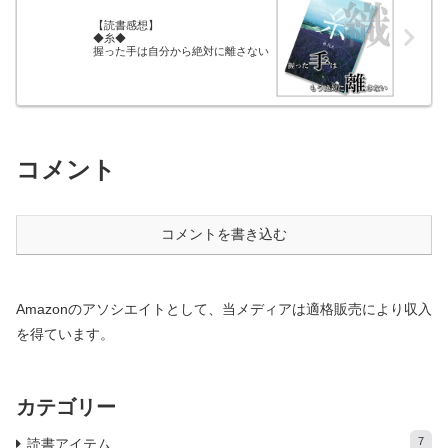
【読書感想】
◆糸◆
握った手は自分から絶対に離さない
コメント
コメントを書き込む
Amazonのアソシエイトとして、当メディアは適格販売により収入
を得ています。
カテゴリー
7
読書アイテム