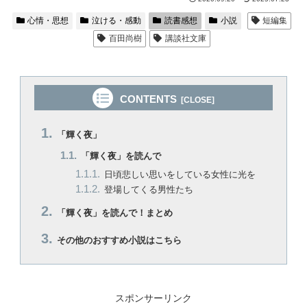
心情・思想
泣ける・感動
読書感想
小説
短編集
百田尚樹
講談社文庫
CONTENTS
「輝く夜」
「輝く夜」を読んで
日頃悲しい思いをしている女性に光を
登場してくる男性たち
「輝く夜」を読んで！まとめ
その他のおすすめ小説はこちら
スポンサーリンク