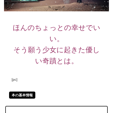
ほんのちょっとの幸せでい
い。
そう願う少女に起きた優し
い奇蹟とは。
[pc]
本の基本情報