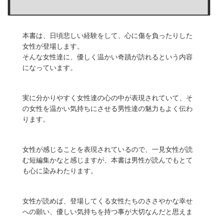
本書は、日頃悲しい経験をして、心に傷を負ったりした
女性が登場します。
そんな女性達に、優しく温かい奇蹟が訪れるという内容
になっています。
実に分かりやすく女性達の心の中が表現されていて、そ
の女性を温かい気持ちにさせる男性達の魅力もよく伝わ
ります。
女性が感じることを表現されているので、一見女性が読
む短編集かなと感じますが、本書は男性が読んでもとて
も心に染みわたります。
女性が読めば、登場してくる女性たちのささやかな幸せ
への願い、優しい気持ちを持つ事が大切なんだと思えま