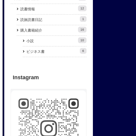
12
読書情報
1
読旅読書日記
16
購入書籍紹介
10
小説
6
ビジネス書
Instagram