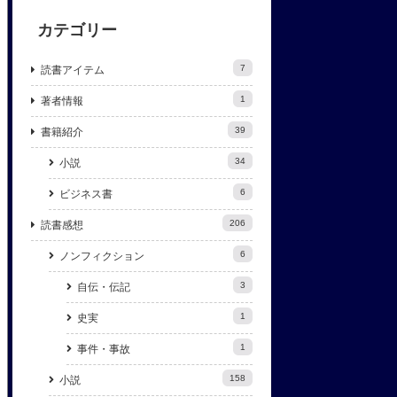
カテゴリー
7
読書アイテム
1
著者情報
39
書籍紹介
34
小説
6
ビジネス書
206
読書感想
6
ノンフィクション
3
自伝・伝記
1
史実
1
事件・事故
158
小説