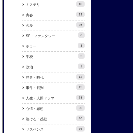
40
ミステリ―
13
青春
35
恋愛
6
SF・ファンタジー
3
ホラー
2
学校
1
政治
12
歴史・時代
15
事件・裁判
78
人生・人間ドラマ
20
心情・思想
36
泣ける・感動
36
サスペンス