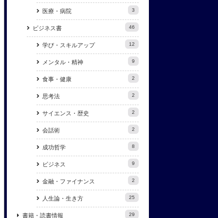
3
医療・病院
46
ビジネス書
12
学び・スキルアップ
9
メンタル・精神
2
食事・健康
2
思考法
2
サイエンス・歴史
2
会話術
8
成功哲学
9
ビジネス
2
金融・ファイナンス
25
人生論・生き方
29
書籍・読書情報