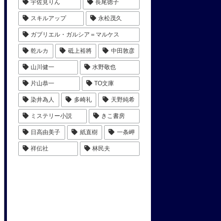
宇佐見りん
長尾徳子
スキルアップ
永松茂久
ガブリエル・ガルシア＝マルケス
乾ルカ
砥上裕將
中田敦彦
山川健一
水野敬也
片山恭一
TO文庫
染井為人
多崎礼
天野純希
ミステリー小説
きこ書房
日高由美子
紙直樹
一条岬
祥伝社
林民夫