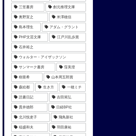
三笠書房
創元推理文庫
奥野宣之
米澤穂信
島本理生
アダム・グラント
PHP文芸文庫
江戸川乱歩賞
石井裕之
ウォルター・アイザックソン
サンマーク書房
窪美澄
樹亜希
山本周五郎賞
森絵都
生き方
一穂ミチ
読書日記
吉田篤弘
貫井徳郎
日経BP社
北川悦吏子
飛鳥新社
稲盛和夫
羽田康祐