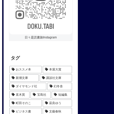
日々是読書旅Instagram
タグ
おススメ本
本屋大賞
新潮文庫
講談社文庫
ダイヤモンド社
幻冬舎
直木賞
宝島社
短編集
町田そのこ
凪良ゆう
ビジネス書
文藝春秋