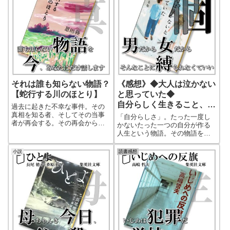
それは誰も知らない物語？
《感想》◆大人は泣かない
【蛇行する川のほとり】
と思っていた◆
自分らしく生きること、そ
過去に起きた不幸な事件。その
れが大切な人間らしさ
真相を知る者、そしてその当事
「自分らしさ」。たった一度し
者が再会する。その再会から事
かないたった一つの自分が作る
件はまた違う方向へと形を変え
人生という物語。その物語を素
ていく。事件の真相とは一体？
敵な物語に作れるのは自分自
その事件を起こした真の犯人と
身。自分らしさを持つことの大
小説
読書感想
は？
切さ、自分らしく生きていいん
だと背中を押してくれる作品で
す。自分らしさを押し殺してい
る人に是非読んで欲しい１冊！
きっと自分が好きになれる。