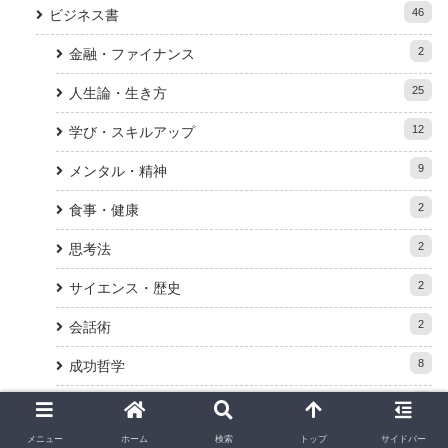
46
ビジネス書
2
金融・ファイナンス
25
人生論・生き方
12
学び・スキルアップ
9
メンタル・精神
2
食事・健康
2
思考法
2
サイエンス・歴史
2
会話術
8
成功哲学
9
ビジネス
メニュー
ホーム
検索
トップ
サイドバー
6
ノンフィクション