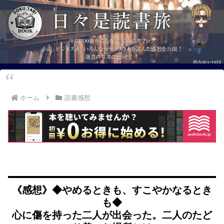
ホーム
読書感想
《感想》◆やめるときも、すこやかなるとき
も◆
心に傷を持った二人が出会った。二人のたど