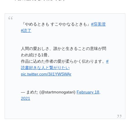
『やめるときも すこやかなるときも』
#窪美澄
#読了
人間の愛おしさ、誰かと生きることの意味が問
われ続ける1冊。
作品に込めた作者の愛が柔らかく伝わります。
#
読書好きな人と繋がりたい
pic.twitter.com/3iI1YWSWAr
— まめた (@startmonogatari)
February 18,
2021