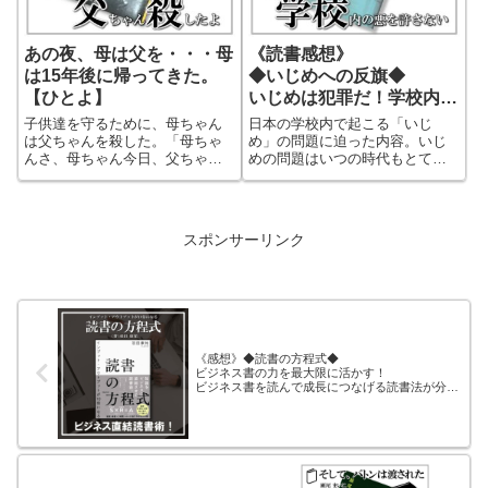
あの夜、母は父を・・・母
《読書感想》
は15年後に帰ってきた。
◆いじめへの反旗◆
【ひとよ】
いじめは犯罪だ！学校内の
悪を許さない！
子供達を守るために、母ちゃん
日本の学校内で起こる「いじ
は父ちゃんを殺した。「母ちゃ
め」の問題に迫った内容。いじ
んさ、母ちゃん今日、父ちゃん
めの問題はいつの時代もとても
殺したよ」本書は、衝撃の告白
繊細で、とても難しい。しか
から始まります。母は、暴力を
し、この作品では大胆な形で、
振るう父親から、子供達を守る
大胆に「いじめ」についてリア
ために、父親をひき殺します。
ルに書き表わしている。日本の
スポンサーリンク
壊れてしまった家族。家族は最
学校が抱えるいじめ問題にリア
後にどんな絆を取り戻すのか。
ルに迫った社会派小説！
《感想》◆読書の方程式◆
ビジネス書の力を最大限に活かす！
ビジネス書を読んで成長につなげる読書法が分か
る！