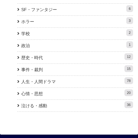
6
SF・ファンタジー
3
ホラー
2
学校
1
政治
12
歴史・時代
15
事件・裁判
78
人生・人間ドラマ
20
心情・思想
36
泣ける・感動