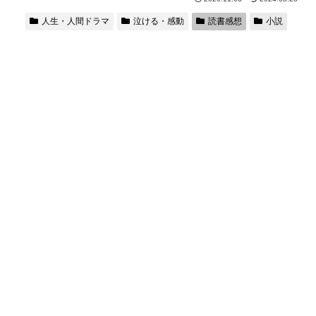
人生・人間ドラマ
泣ける・感動
読書感想
小説