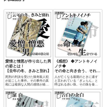
ミステリ―
読書感想
愛情と憎悪が作り出した男
《感想》 ◆アントキノイ
の姿とは！
ノチ◆
【去年の冬、きみと別れ】
その命と向き合う、それで
も生きている
死刑の判決を受けた猟奇殺人犯
人が亡くなる最期のときに遺す
が起こした事件。その事件の真
と言われている「ぎょらん」と
相には複雑な人間の感情が絡み
呼ばれる赤い珠。その珠を食べ
合っていまいした。一見猟奇的
た者は亡くなる人の思いを知る
な殺人事件を犯した犯人の異常
ことができる。その珠に込めら
読書感想
読書感想
な人間性により起こされた事件
れた思いをしった時、その後の
だと考えそうですが、実はその
人生をどう生きるのか。珠に込
事件の裏にある真実の背景に
められた思いは本当になくなっ