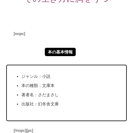
[nopc]
本の基本情報
ジャンル：小説
本の種類：文庫本
著者名：さだまさし
出版社：幻冬舎文庫
[/nopc][pc]