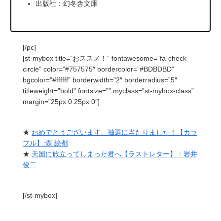
出版社：幻冬舎文庫
[/pc]
[st-mybox title=”おススメ！” fontawesome=”fa-check-
circle” color=”#757575″ bordercolor=”#BDBDBD”
bgcolor=”#ffffff” borderwidth=”2″ borderradius=”5″
titleweight=”bold” fontsize=”” myclass=”st-mybox-class”
margin=”25px 0 25px 0″]
★
おめでとうございます、抽選に当たりました！【カラ
フル】:森 絵都
★
天国に旅立ってしまった君へ【ラストレター】：岩井
俊二
[/st-mybox]