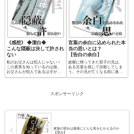
は、驚くべき理由が隠されてい
ていく者の最期の言葉、思いな
ました。普通の殺人事件を解決
のか。
する小説とは一味違います。
《感想》 ◆潔白◆
言葉の余白に込められた本
こんな隠蔽は決して許され
当の思いとは？
ない
【告白の余白】
私のお父さんは犯人じゃない！
故郷に帰ってきた双子の兄は、
この真実を知っているのは娘。
ある言葉を残して自殺してしま
お父さんが犯人であるはずがな
う。その兄が亡くなる前に過ご
いのだ。しかし、この真実を証
した「京都」。そこには歴史を
明することができない。死刑執
重ねた、その土地の独特な雰囲
行されている父親の冤罪証明の
気と「言葉」があった。そこで
ために娘は大きな組織と戦うこ
出会うある女性。そしてあの言
スポンサーリンク
とになる。保身のために情報を
葉に含まれていた「余白」の本
隠蔽する組織と個人との戦いを
当の意味とは一体！言葉が持つ
描いた作品。深く考えさせられ
繊細さや奥深さを改めて感じる
るミステリー小説！
ことが出来る作品。
家族の望みは最後にどんな形をむかえるのか
【望み】