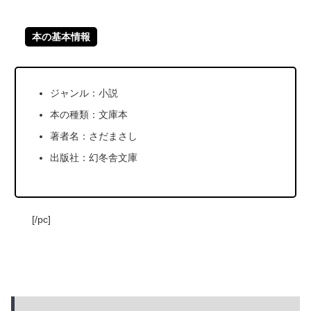
本の基本情報
ジャンル：小説
本の種類：文庫本
著者名：さだまさし
出版社：幻冬舎文庫
[/pc]