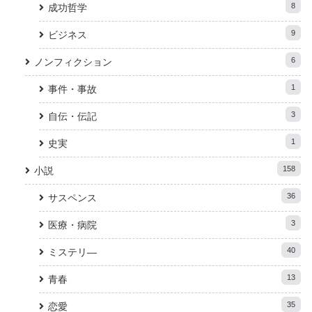
8
成功哲学
9
ビジネス
6
ノンフィクション
1
事件・事故
3
自伝・伝記
1
史実
158
小説
36
サスペンス
3
医療・病院
40
ミステリ―
13
青春
35
恋愛