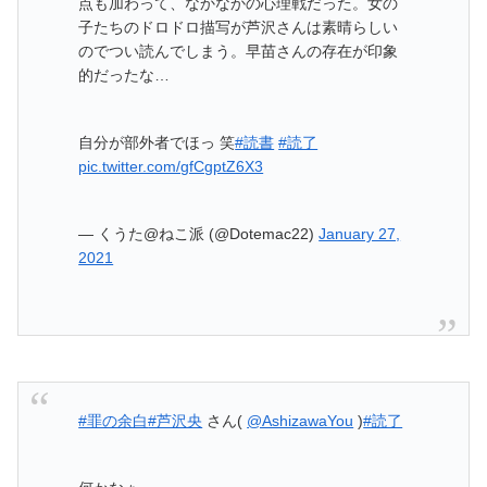
点も加わって、なかなかの心理戦だった。女の
子たちのドロドロ描写が芦沢さんは素晴らしい
のでつい読んでしまう。早苗さんの存在が印象
的だったな…
自分が部外者でほっ 笑
#読書
#読了
pic.twitter.com/gfCgptZ6X3
— くうた@ねこ派 (@Dotemac22)
January 27,
2021
#罪の余白
#芦沢央
さん(
@AshizawaYou
)
#読了