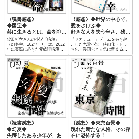
《読書感想》
《感想》◆世界の中心で、
◆国宝◆
愛をさけぶ◆
芸に生きるとは、命を削る
好きな人を失う辛さ、残さ
ことだ
れた者の生き方に涙する！
柴田哲孝さんの小説『暗殺』
「セカチュー」ブームを巻き起
（幻冬舎、2024年刊）は、2022
こした恋愛小説！映画化・ドラ
年に実際に起きた元総理暗殺事
マ化・漫画化と人気は留まるこ
件をモチーフにした衝撃的なフ
とを知らずに、まさに社会現象
ィクション作品です。膨大な取
にまでなった「世界の中心で、
読書感想
人生・人間ドラマ
材をもとに、陰謀と真実の狭間
愛をさけぶ」を今回再読してみ
を描くスリリングな物語！
ました。やはり再読でも感動で
きる名作だと言えます。まだ読
んでいない方におススメの超ベ
ストセラー恋愛小説です！あの
感動をもう一度！
《読書感想》
《感想》◆東京百景◆
◆幻夏◆
現れた新たな人格、その存
失踪したある少年が、ある
在に恐怖する！