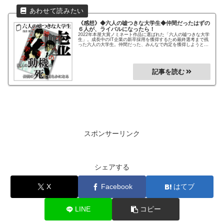
《感想》◆六人の嘘つきな大学生◆
仲間だったはずの
６人が、ライバルになったら！
2022年本屋大賞ノミネート作品に選ばれた「六人の嘘つきな大学
生」。成長中のIT企業の新卒採用を獲得するため最終選考まで残
った六人の大学生。仲間だった、みんなで内定を獲得しようと頑
張っていた矢先、この六人がたった1つの内定を奪い合うライバ
ルになった、この状況で繰り広げられる心理戦が見どころ！
スポンサーリンク
シェアする
X
Facebook
はてブ
LINE
コピー