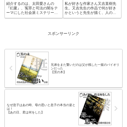
事件と結びつく
紹介するのは、太田愛さんの
私が好きな作家さん又吉直樹先
『幻夏』、冤罪と司法の闇をテ
生。又吉先生の作品で何が好き
ーマにした社会派ミステリーで
かというと先生が描く、人の
ありながら、少年時代の輝きと
心。心情の変化を描くのがとて
喪失を描いた切ない物語。真実
も絶妙というか繊細で思わずう
が明かされる緊迫感と切なさが
なずいてしまうくらい共感でき
交錯し、胸を締めつけられるよ
る。その様子が手に取るように
スポンサーリンク
うな読後感を得られる名作！太
伝わってくるそんな表現です！
田愛さんの別作「犯罪者」の続
上京した時の心情を面白く、そ
編でもある！
して繊細に描く、エッセイ集！
思わず笑ってしまうそんな優し
い作品！
兄弟をまた繋いだのは父が残した一挺のバイオリ
ンだった
【茨の木】
なぜ息子はあの時、母の思いと息子の本当の姿と
は！
【あの日、君は何をした】