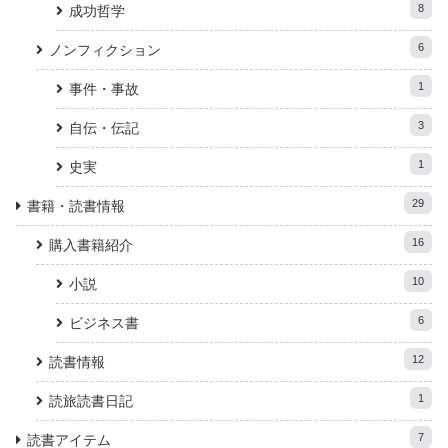
8
成功哲学
6
ノンフィクション
1
事件・事故
3
自伝・伝記
1
史実
29
書籍・読書情報
16
購入書籍紹介
10
小説
6
ビジネス書
12
読書情報
1
読旅読書日記
7
読書アイテム