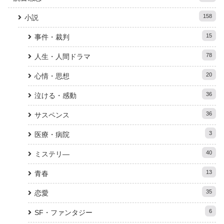
158
小説
15
事件・裁判
78
人生・人間ドラマ
20
心情・思想
36
泣ける・感動
36
サスペンス
3
医療・病院
40
ミステリ―
13
青春
35
恋愛
6
SF・ファンタジー