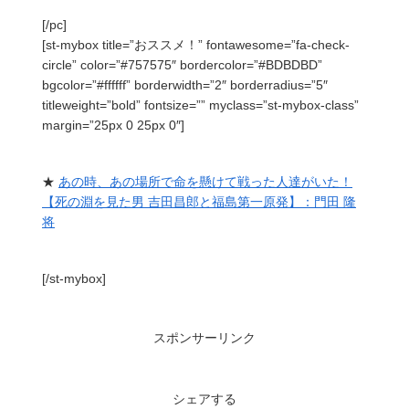
[/pc]
[st-mybox title=”おススメ！” fontawesome=”fa-check-
circle” color=”#757575″ bordercolor=”#BDBDBD”
bgcolor=”#ffffff” borderwidth=”2″ borderradius=”5″
titleweight=”bold” fontsize=”” myclass=”st-mybox-class”
margin=”25px 0 25px 0″]
★
あの時、あの場所で命を懸けて戦った人達がいた！
【死の淵を見た男 吉田昌郎と福島第一原発】：門田 隆
将
[/st-mybox]
スポンサーリンク
シェアする