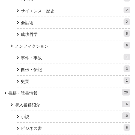
2
サイエンス・歴史
2
会話術
8
成功哲学
6
ノンフィクション
1
事件・事故
3
自伝・伝記
1
史実
29
書籍・読書情報
16
購入書籍紹介
10
小説
6
ビジネス書