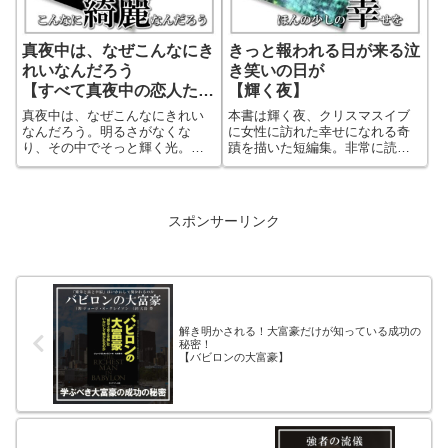
真夜中は、なぜこんなにき
きっと報われる日が来る泣
れいなんだろう
き笑いの日が
【すべて真夜中の恋人た
【輝く夜】
ち】
真夜中は、なぜこんなにきれい
本書は輝く夜、クリスマスイブ
なんだろう。明るさがなくな
に女性に訪れた幸せになれる奇
り、その中でそっと輝く光。儚
蹟を描いた短編集。非常に読み
い光の美しさを、イメージしな
やすい5編からなる泣ける奇蹟の
がら、人間関係や恋愛に不器用
物語です。著者は「永遠の0」や
な女性が一生懸命気持ちを感じ
「海賊と呼ばれた男」を描いた
ようとするその姿に感動できる
百田尚樹さんです。結構スパッ
スポンサーリンク
作品。触れたら壊れてしまいそ
とした男目線の小説が多いと思
うな彼女の心の繊細さ。その変
っていましたが、本書の様な女
化を実に細かく描写された美し
性的な綺麗さのある作品も魅力
い作品でした。
的です！女性は勿論男性でも十
分楽しめる作品です。
解き明かされる！大富豪だけが知っている成功の
秘密！
【バビロンの大富豪】