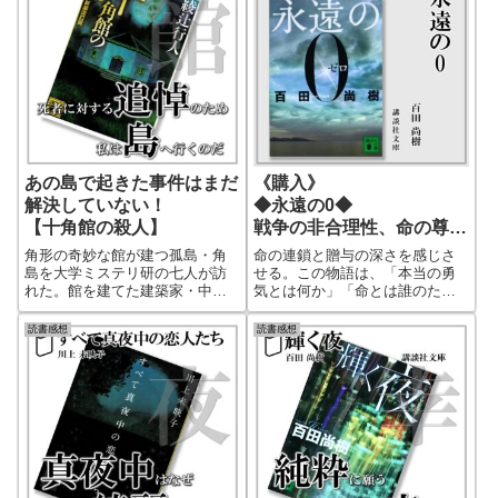
あの島で起きた事件はまだ
《購入》
解決していない！
◆永遠の0◆
【十角館の殺人】
戦争の非合理性、命の尊さ
を描いたデビュー作！
角形の奇妙な館が建つ孤島・角
命の連鎖と贈与の深さを感じさ
島を大学ミステリ研の七人が訪
せる。この物語は、「本当の勇
れた。館を建てた建築家・中村
気とは何か」「命とは誰のため
青司は、半年前に炎上した青屋
にあるのか」といった問いを、
敷で焼死したという。やがて学
現代に生きる私たちに静かに投
読書感想
読書感想
生たちを襲う連続殺人。これら
げかけてくる。超感動作！
の事件の真相へと迫りながら、
実はその真相が、ある男の強い
思いが関係していた。最後の最
後に面白い展開を見せてくれる
ミステリ小説です！