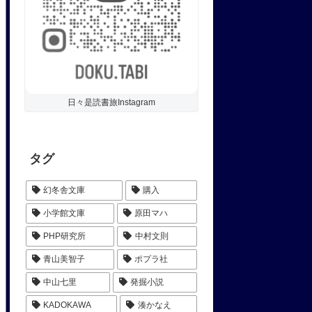
日々是読書旅Instagram
タグ
幻冬舎文庫
購入
小学館文庫
原田マハ
PHP研究所
中村文則
青山美智子
ポプラ社
中山七里
発掘小説
KADOKAWA
湊かなえ