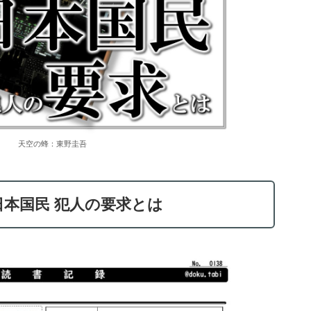
天空の蜂：東野圭吾
日本国民 犯人の要求とは