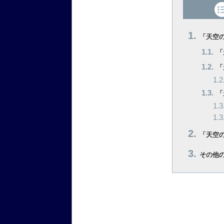
「天空
「
「
「
「天空
その他