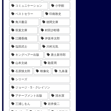
コミュニケーション
小学館
ベストセラー
印南敦史
角川書店
徳間文庫
双葉文庫
村田沙耶香
江國香織
伊坂幸太郎
塩田武士
川村元気
キングべアー出版
唐土新市郎
山本文緒
馳星周
石原慎太郎
映像化
九条蓮
シリーズ
ジョージ・S・クレイソン
アチーブメント出版
清水潔
三浦しをん
岩井俊二