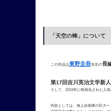
「天空の蜂」について
東野圭吾
長
この作品は
先生の
第17回吉川英治文学新
そして、2015年に映画化された人
内容としては、海上自衛隊の巨大ヘ