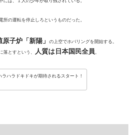
中には、１人の少年が取り残されている。
電所の運転を停止しろというものだった。
殖原子炉「新陽」
の上空でホバリングを開始する。
人質は日本国民全員
に落とすという、
。
ハラハラドキドキが期待されるスタート！