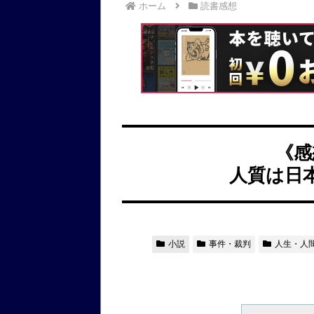
ホーム
読書感想
《感
人質は日
小説
事件・裁判
人生・人