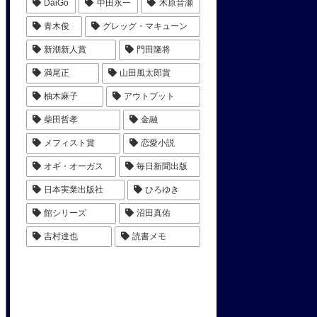
DaiGo
中田永一
木原音瀬
青木俊
グレッグ・マキューン
新潮新人賞
門田隆将
満尾正
山田風太郎賞
柚木麻子
アウトプット
柴田哲孝
金融
メフィスト賞
恋愛小説
オギ・オーガス
毎日新聞出版
日本実業出版社
ひろゆき
館シリーズ
沼田真佑
吉村達也
読書メモ