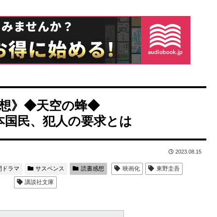
想》◆天空の蜂◆
本国民、犯人の要求とは
2023.08.15
間ドラマ
サスペンス
読書感想
映画化
東野圭吾
講談社文庫