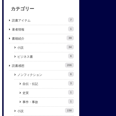
カテゴリー
7
読書アイテム
1
著者情報
39
書籍紹介
34
小説
6
ビジネス書
206
読書感想
6
ノンフィクション
3
自伝・伝記
1
史実
1
事件・事故
158
小説