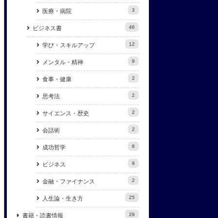
3
医療・病院
46
ビジネス書
12
学び・スキルアップ
9
メンタル・精神
2
食事・健康
2
思考法
2
サイエンス・歴史
2
会話術
8
成功哲学
9
ビジネス
2
金融・ファイナンス
25
人生論・生き方
29
書籍・読書情報