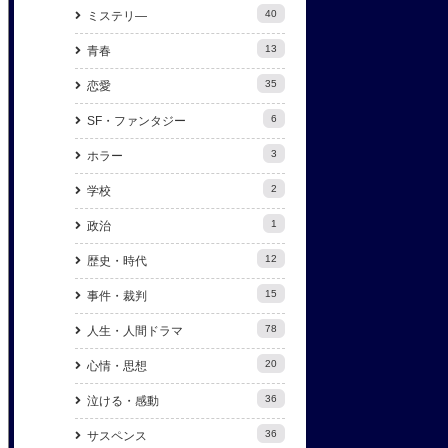
40
ミステリ―
13
青春
35
恋愛
6
SF・ファンタジー
3
ホラー
2
学校
1
政治
12
歴史・時代
15
事件・裁判
78
人生・人間ドラマ
20
心情・思想
36
泣ける・感動
36
サスペンス