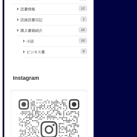
12
読書情報
1
読旅読書日記
16
購入書籍紹介
10
小説
6
ビジネス書
Instagram