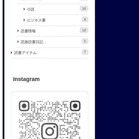
10
小説
6
ビジネス書
12
読書情報
1
読旅読書日記
7
読書アイテム
Instagram