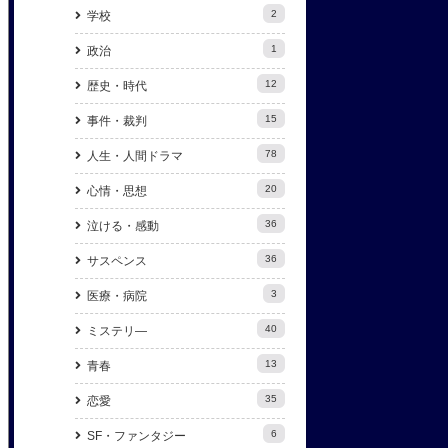
2
学校
1
政治
12
歴史・時代
15
事件・裁判
78
人生・人間ドラマ
20
心情・思想
36
泣ける・感動
36
サスペンス
3
医療・病院
40
ミステリ―
13
青春
35
恋愛
6
SF・ファンタジー