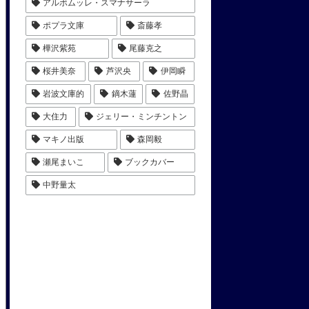
アルボムッレ・スマナサーラ
ポプラ文庫
斎藤孝
樺沢紫苑
尾藤克之
桜井美奈
芦沢央
伊岡瞬
岩波文庫的
鏑木蓮
佐野晶
大住力
ジェリー・ミンチントン
マキノ出版
森岡毅
瀬尾まいこ
ブックカバー
中野量太