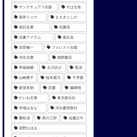
サンクチュアリ出版
すばる舎
朝井リョウ
まさきとしか
朝日文庫
呉勝浩
読書アイテム
薬丸岳
吉田修一
フォレスト出版
河出文庫
徳間書店
草薙龍瞬
古川武士
星渉
山崎豊子
桜木紫乃
千早茜
新堂冬樹
読書
藤崎翔
だいわ文庫
東京創元社
寺地はるな
河出書房新社
重松清
西川三郎
佐藤正午
宿野かほる