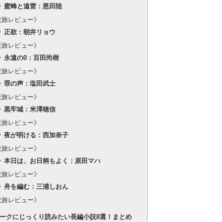
》蜜蜂と遠雷：恩田陸
読旅レビュー》
》正欲：朝井リョウ
読旅レビュー》
》永遠の0：百田尚樹
読旅レビュー》
》罪の声：塩田武士
読旅レビュー》
》黒牢城：米澤穂信
読旅レビュー》
》夜が明ける：西加奈子
読旅レビュー》
》本日は、お日柄もよく：原田マハ
読旅レビュー》
》舟を編む：三浦しおん
読旅レビュー》
ークにじっくり読みたい長編小説8選！まとめ