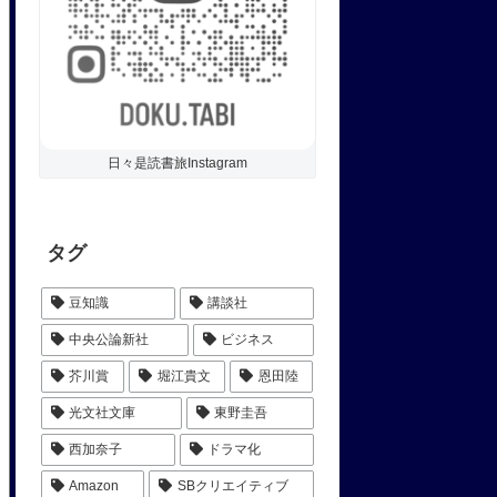
日々是読書旅Instagram
タグ
豆知識
講談社
中央公論新社
ビジネス
芥川賞
堀江貴文
恩田陸
光文社文庫
東野圭吾
西加奈子
ドラマ化
Amazon
SBクリエイティブ