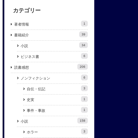
カテゴリー
1
著者情報
39
書籍紹介
34
小説
6
ビジネス書
206
読書感想
6
ノンフィクション
3
自伝・伝記
1
史実
1
事件・事故
158
小説
3
ホラー