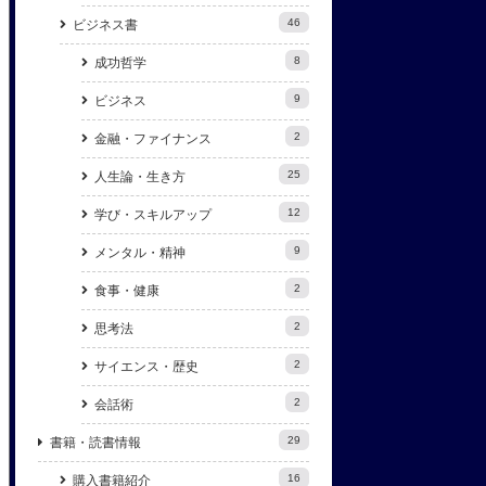
46
ビジネス書
8
成功哲学
9
ビジネス
2
金融・ファイナンス
25
人生論・生き方
12
学び・スキルアップ
9
メンタル・精神
2
食事・健康
2
思考法
2
サイエンス・歴史
2
会話術
29
書籍・読書情報
16
購入書籍紹介