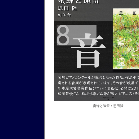
蜜蜂と遠雷：恩田陸