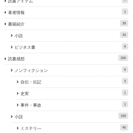
7
読書アイテム
1
著者情報
39
書籍紹介
34
小説
6
ビジネス書
206
読書感想
6
ノンフィクション
3
自伝・伝記
1
史実
1
事件・事故
158
小説
40
ミステリ―