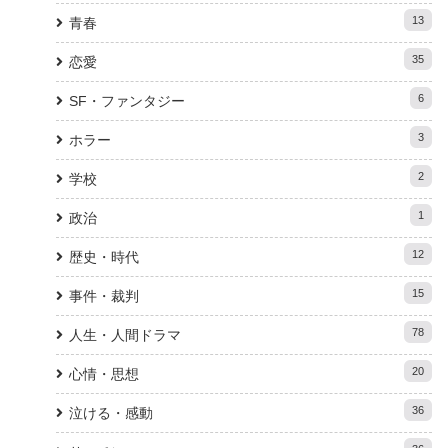
13
青春
35
恋愛
6
SF・ファンタジー
3
ホラー
2
学校
1
政治
12
歴史・時代
15
事件・裁判
78
人生・人間ドラマ
20
心情・思想
36
泣ける・感動