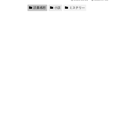
読書感想
小説
ミステリ―