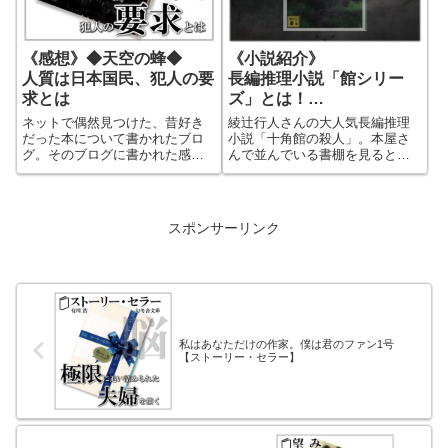
《感想》◆天空の蜂◆
《小説紹介》
人質は日本国民、犯人の要
長編推理小説「館シリー
求とは
ズ」とは！
著者「綾辻行人」が魅せ
ネットで偶然見つけた、昔好き
綾辻行人さんの大人気長編推理
る！ミステリの金字塔「館
だった本について書かれたブロ
小説「十角館の殺人」。本屋さ
グ。そのブログに書かれた感想
んで並んでいる書棚を見ると
シリーズ」！
に共感し、コメントしてみた。
「〇〇館の殺人」というタイト
そのコメントにまさかの返信。
ルが沢山あるのに気付いた方も
そして二人のやり取りが始まっ
多いでしょう！これは綾辻行人
た。やがて二人は会うことにな
さんのシリーズ作品「館シリー
スポンサーリンク
った。しかしそこで感じた、な
ズ」と言われる作品です。ここ
んとも言えないすれ違いの感
ではこの「館シリーズ」につい
覚。二人がわかり合うために本
て詳しく解説・紹介していま
気で本音で話し合う。ほんとう
す。館シリーズについて知りた
の優しさとは。深く考えさせら
い方は必見です！
れた作品！
私はあなただけの作家。僕は君のファン1号
【ストーリー・セラー】