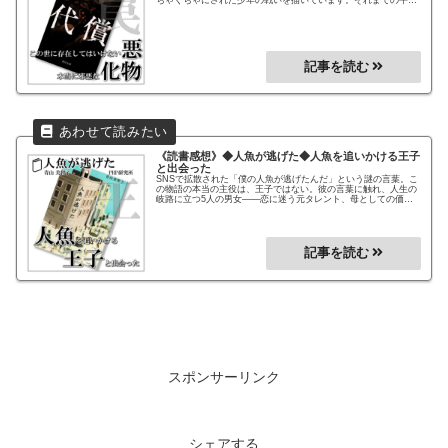
ちゃくちゃにされた少年の戦いを描いています。それまでの平凡
な生活が突然一変します。なぜ、こんなことが起きるのか？こん
な目に合うのか？なぜアイツは自分に付きまとうのか？あの悪魔
の目的は一体何なんだ！
《読書感想》
◆人魚が逃げた◆
人魚を追いかける王子
と出会った
SNSで拡散された「僕の人魚が逃げたんだ」という謎の言葉。こ
の物語の本当の主役は、王子ではない。彼の言葉に触れ、人生の
岐路に立つ5人の男女――恋に迷う元タレント、母としての価値
に悩む主婦、過去に縛られたコレクター、言葉に自信を失った作
家、そして心に傷を抱えるホステス。彼らが銀座という街で“人
魚”を探す旅は、実は自分自身を取り戻す物語。童話のようでい
て、現実の痛みと優しさに満ちた一冊。
スポンサーリンク
シェアする