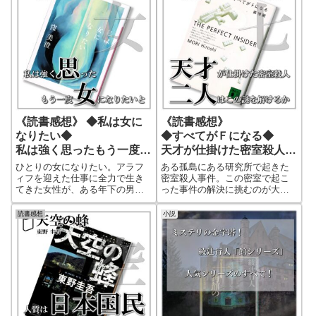
《読書感想》 ◆私は女に
《読書感想》
なりたい◆
◆すべてがＦになる◆
私は強く思ったもう一度女
天才が仕掛けた密室殺人。
になりたいと
二人はこの謎を解けるか
ひとりの女になりたい。アラフ
ある孤島にある研究所で起きた
ィフを迎えた仕事に全力で生き
密室殺人事件。この密室で起こ
てきた女性が、ある年下の男性
った事件の解決に挑むのが大学
に惹かれ恋に落ちる。忘れかけ
の研究室で旅行で孤島を訪れて
ていた女性として生きるという
いた大学助教授とその知り合い
読書感想
小説
気持ち。その気持ちを思い出し
の少女。二人の天才が、天才が
た女性の魅力や可愛らしさを存
仕掛けたこの事件の謎解きに挑
分に描いた作品。恋愛小説の名
む！理系推理作家の名作「すべ
手がアラフィフ女性の心を揺さ
てがＦになる」が文庫化！これ
ぶる！
ぞ科学的ミステリー小説の代
表！